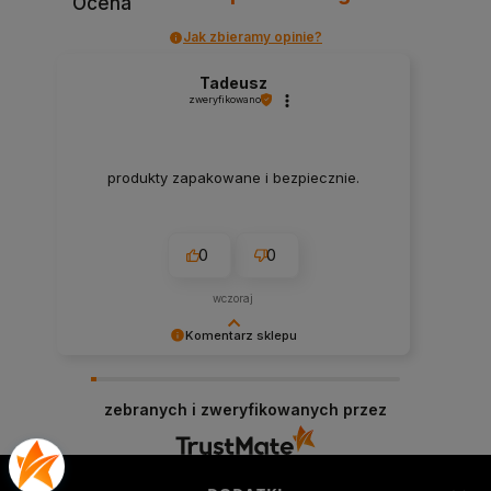
Ocena
Jak zbieramy opinie?
Tadeusz
zweryfikowano
produkty zapakowane i bezpiecznie.
0
0
wczoraj
Komentarz sklepu
Cieszymy się, że byliśmy pomocni! Mamy
szczerą nadzieję, że wspomnienia po zakupach
zebranych i zweryfikowanych przez
w naszym sklepie pozostaną z Tobą na dłużej. Z
serdecznymi pozdrowieniami, zespół Morowo