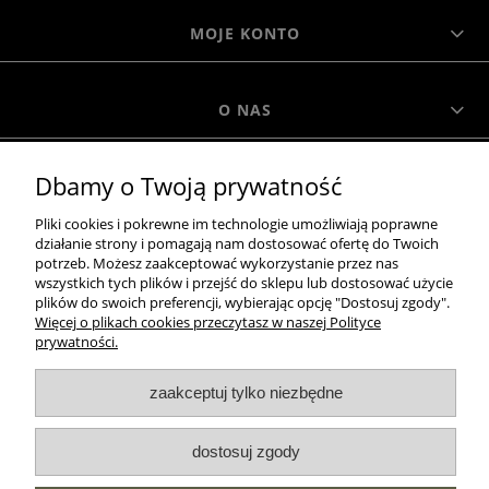
MOJE KONTO
O NAS
Dbamy o Twoją prywatność
MOROWO
Pliki cookies i pokrewne im technologie umożliwiają poprawne
działanie strony i pomagają nam dostosować ofertę do Twoich
WSZELKIE PRAWA ZASTRZEŻONE MOROWO © 2018
potrzeb. Możesz zaakceptować wykorzystanie przez nas
wszystkich tych plików i przejść do sklepu lub dostosować użycie
plików do swoich preferencji, wybierając opcję "Dostosuj zgody".
Więcej o plikach cookies przeczytasz w naszej Polityce
realizacja:
prywatności.
Sklep internetowy Shoper.pl
zaakceptuj tylko niezbędne
pokaż pełną wersję strony
dostosuj zgody
NASZE ODZNAKI