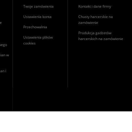
Twoje zamówienia
Kontakt i dane firmy
Ustawienia konta
Chusty harcerskie na
ie
zamówienie
Przechowalnia
Produkcja gadżetów
Ustawienia plików
harcerskich na zamówienie
cookies
owego
ian w
an i