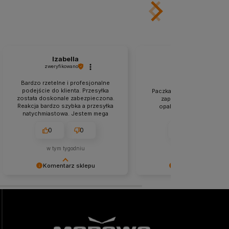
Izabella
Agnieszka
zweryfikowano
zweryfikowano
Bardzo rzetelne i profesjonalne
podejście do klienta. Przesyłka
Paczka przyszła na czas. So
została doskonale zabezpieczona.
zapakowana paczka, trw
Reakcja bardzo szybka a przesyłka
opakowanie. Wszystko ok
natychmiastowa. Jestem mega
zadowolona z zakupów w tym
sklepie.
0
0
0
0
w tym tygodniu
w tym tygodniu
Komentarz sklepu
Komentarz sklepu
Niezmiernie jest nam miło, że nasza
Dziękujemy za miłe słowa!
obsługa trafiła w Twoje gusta. Mamy
Cieszymy się, że zakup prz
nadzieję, że to nie ostatnie nasze
bezproblemowo, oraz, że 
spotkanie :)
zapewnić odpowiednią obsł
świetnym klientom. Dziękuj
jeszcze!