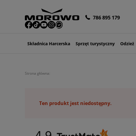
786 895 179
Składnica Harcerska
Sprzęt turystyczny
Odzież
Strona główna:
Ten produkt jest niedostępny.
4.9