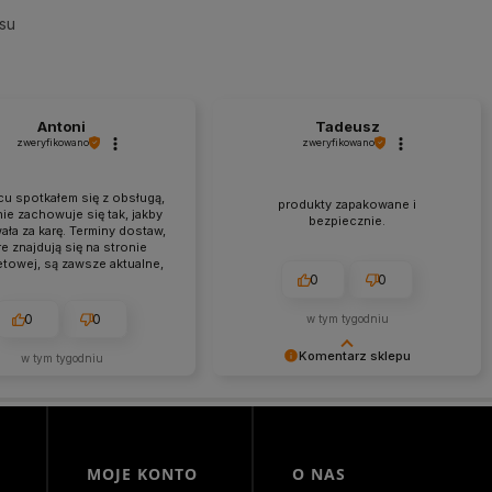
su
Antoni
Tadeusz
zweryfikowano
zweryfikowano
u spotkałem się z obsługą,
produkty zapakowane i
nie zachowuje się tak, jakby
bezpiecznie.
ała za karę. Terminy dostaw,
e znajdują się na stronie
etowej, są zawsze aktualne,
0
0
w. Paczka dotarła do mnie w
aruszonym stanie. Super
pieczenie. Udane zakupy i
0
0
w tym tygodniu
zyjemna obsługa. Warto.
Komentarz sklepu
w tym tygodniu
Cieszymy się, że byliśmy pomocni!
Mamy szczerą nadzieję, że
wspomnienia po zakupach w
naszym sklepie pozostaną z Tobą
na dłużej. Z serdecznymi
MOJE KONTO
O NAS
pozdrowieniami, zespół Morowo