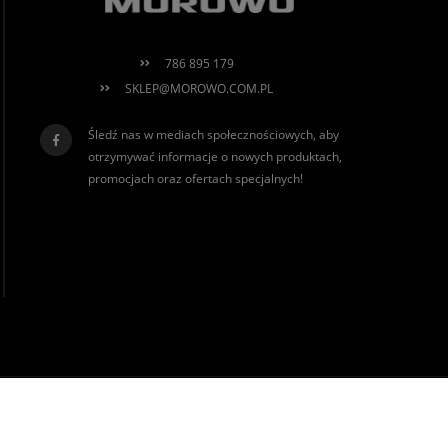
786 895 179
SKLEP@MOROWO.COM.PL
Śledź nas w mediach społecznościowych, aby
otrzymywać informacje o nowych produktach,
promocjach oraz ofertach specjalnych!
realizacja:
Sklep internetowy Shoper.pl