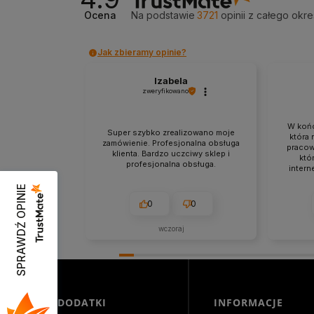
Ocena
Na podstawie
3721
opinii
z całego okre
Jak zbieramy opinie?
Izabela
zweryfikowano
W końc
Super szybko zrealizowano moje
która 
zamówienie. Profesjonalna obsługa
pracow
klienta. Bardzo uczciwy sklep i
któr
profesjonalna obsługa.
intern
bez oba
SPRAWDŹ OPINIE
nien
zabez
0
0
pr
wczoraj
DODATKI
INFORMACJE