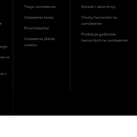
Twoje zamówienia
Kontakt i dane firmy
Ustawienia konta
Chusty harcerskie na
ie
zamówienie
Przechowalnia
Produkcja gadżetów
Ustawienia plików
harcerskich na zamówienie
cookies
owego
ian w
an i