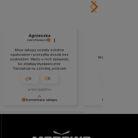
Agnieszka
Grzegorz
zweryfikowano
zweryfikowano
Moje zakupy zostały solidnie
opakowane i przesyłka doszła bez
Wszystko gładko zosta
uszkodzeń. Warto u nich zamawiać,
zrealizowane.
bo działają błyskawicznie.
Transakcja na szóstkę, polecam
każdemu.
0
0
0
0
w tym tygodniu
w tym tygodniu
Komentarz sklepu
Komentarz sklepu
Agnieszka miło nam, że tak bardzo
Niezmiernie jest nam miło, 
ciepło oceniłeś naszą pracę. Mamy
obsługa trafiła w Twoje gus
nadzieję, że jeszcze do nas
nadzieję, że to nie ostatnie
powrócisz! Serdecznie
spotkanie :)
pozdrawiamy, Morowo Team