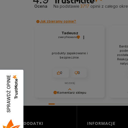
Ocena
Na podstawie
3717
opinii
z całego okr
Jak zbieramy opinie?
Tadeusz
zweryfikowano
Bardz
podej
produkty zapakowane i
został
bezpiecznie.
Reakcj
naty
zado
0
0
SPRAWDŹ OPINIE
wczoraj
Komentarz sklepu
Cieszymy się, że byliśmy pomocni!
Niezmier
Mamy szczerą nadzieję, że
obsługa 
wspomnienia po zakupach w
nadzieję
naszym sklepie pozostaną z Tobą
spotkani
na dłużej. Z serdecznymi
DODATKI
INFORMACJE
pozdrowieniami, zespół Morowo