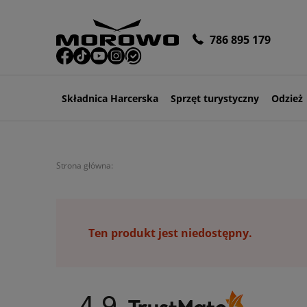
786 895 179
Składnica Harcerska
Sprzęt turystyczny
Odzież
Strona główna:
Ten produkt jest niedostępny.
4.9