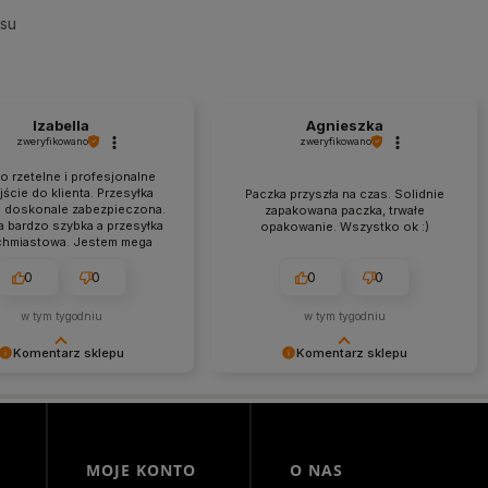
esu
Izabella
Agnieszka
zweryfikowano
zweryfikowano
o rzetelne i profesjonalne
ście do klienta. Przesyłka
Paczka przyszła na czas. Solidnie
a doskonale zabezpieczona.
zapakowana paczka, trwałe
a bardzo szybka a przesyłka
opakowanie. Wszystko ok :)
chmiastowa. Jestem mega
wolona z zakupów w tym
sklepie.
0
0
0
0
w tym tygodniu
w tym tygodniu
Komentarz sklepu
Komentarz sklepu
nie jest nam miło, że nasza
Dziękujemy za miłe słowa!
trafiła w Twoje gusta. Mamy
Cieszymy się, że zakup przeszedł
, że to nie ostatnie nasze
bezproblemowo, oraz, że możemy
e :)
zapewnić odpowiednią obsługę tak
świetnym klientom. Dziękujemy raz
MOJE KONTO
O NAS
jeszcze!