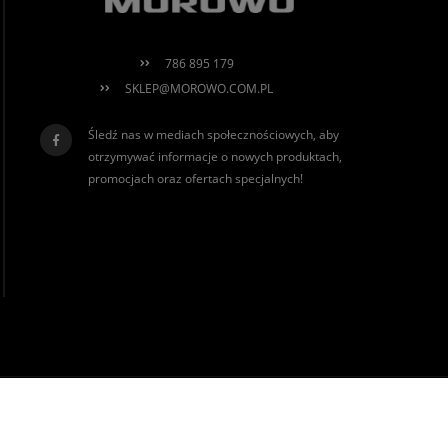
786 895 179
SKLEP@MOROWO.COM.PL
Śledź nas w mediach społecznościowych, aby
otrzymywać informacje o nowych produktach,
promocjach oraz ofertach specjalnych!
realizacja:
Sklep internetowy Shoper.pl