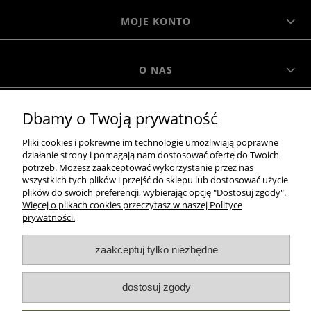
MOJE KONTO
O NAS
Dbamy o Twoją prywatność
MOROWO
Pliki cookies i pokrewne im technologie umożliwiają poprawne
działanie strony i pomagają nam dostosować ofertę do Twoich
WSZELKIE PRAWA ZASTRZEŻONE MOROWO © 2018
potrzeb. Możesz zaakceptować wykorzystanie przez nas
wszystkich tych plików i przejść do sklepu lub dostosować użycie
plików do swoich preferencji, wybierając opcję "Dostosuj zgody".
Więcej o plikach cookies przeczytasz w naszej Polityce
realizacja:
prywatności.
Sklep internetowy Shoper.pl
zaakceptuj tylko niezbędne
pokaż pełną wersję strony
dostosuj zgody
NASZE ODZNAKI