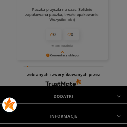
Paczka przyszła na czas. Solidnie
zapakowana paczka, trwałe opakowanie.
Wszystko ok :)
0
0
w tym tygodniu
Komentarz sklepu
Dziękujemy za miłe słowa! Cieszymy się, że
zakup przeszedł bezproblemowo, oraz, że
zebranych i zweryfikowanych przez
możemy zapewnić odpowiednią obsługę tak
świetnym klientom. Dziękujemy raz jeszcze!
DODATKI
INFORMACJE