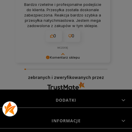
Bardzo rzetelne i profesjonalne podejście
do klienta. Przesyłka została doskonale
zabezpieczona. Reakcja bardzo szybka a
przesyłka natychmiastowa. Jestem mega
zadowolona z zakupów w tym sklepie.
0
0
wczoraj
Komentarz sklepu
Niezmiernie jest nam miło, że nasza obsługa
trafiła w Twoje gusta. Mamy nadzieję, że to nie
zebranych i zweryfikowanych przez
ostatnie nasze spotkanie :)
DODATKI
INFORMACJE