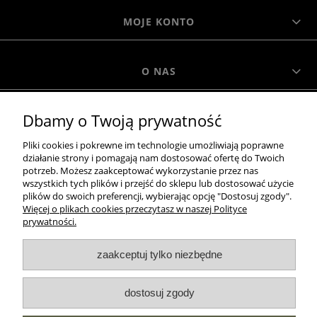
MOJE KONTO
O NAS
Dbamy o Twoją prywatność
MOROWO
Pliki cookies i pokrewne im technologie umożliwiają poprawne
działanie strony i pomagają nam dostosować ofertę do Twoich
WSZELKIE PRAWA ZASTRZEŻONE MOROWO © 2018
potrzeb. Możesz zaakceptować wykorzystanie przez nas
wszystkich tych plików i przejść do sklepu lub dostosować użycie
plików do swoich preferencji, wybierając opcję "Dostosuj zgody".
Więcej o plikach cookies przeczytasz w naszej Polityce
realizacja:
prywatności.
Sklep internetowy Shoper.pl
zaakceptuj tylko niezbędne
pokaż pełną wersję strony
dostosuj zgody
NASZE ODZNAKI