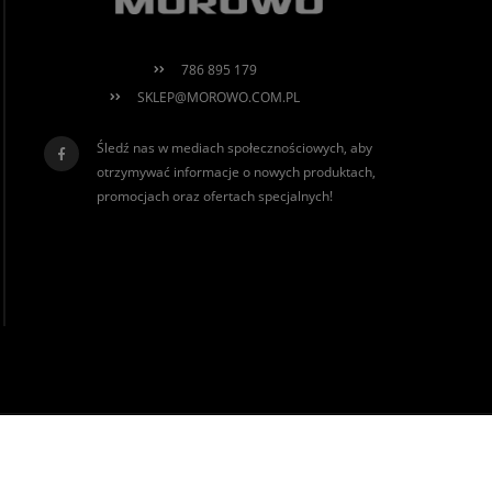
786 895 179
SKLEP@MOROWO.COM.PL
Śledź nas w mediach społecznościowych, aby
otrzymywać informacje o nowych produktach,
promocjach oraz ofertach specjalnych!
realizacja:
Sklep internetowy Shoper.pl