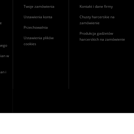
Twoje zamówienia
Kontakt i dane firmy
Ustawienia konta
Chusty harcerskie na
ie
zamówienie
Przechowalnia
Produkcja gadżetów
Ustawienia plików
harcerskich na zamówienie
cookies
owego
ian w
an i