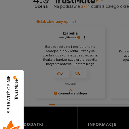
Ocena
Na podstawie
3714
opinii
z całego okr
Jak zbieramy opinie?
Izabella
zweryfikowano
Bardzo rzetelne i profesjonalne
podejście do klienta. Przesyłka
Paczka
została doskonale zabezpieczona.
za
Reakcja bardzo szybka a przesyłka
opa
natychmiastowa. Jestem mega
zadowolona z zakupów w tym
sklepie.
0
0
SPRAWDŹ OPINIE
wczoraj
Komentarz sklepu
Niezmiernie jest nam miło, że nasza
Dziękuje
obsługa trafiła w Twoje gusta. Mamy
Cieszymy
nadzieję, że to nie ostatnie nasze
bezprob
spotkanie :)
zapewni
świetnym
DODATKI
INFORMACJE
jeszcze!