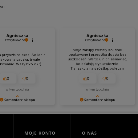
esu
Agnieszka
Agnieszka
zweryfikowano
zweryfikowano
Moje zakupy zostały solidnie
opakowane i przesyłka doszła bez
 przyszła na czas. Solidnie
uszkodzeń. Warto u nich zamawiać,
pakowana paczka, trwałe
bo działają błyskawicznie.
kowanie. Wszystko ok :)
Transakcja na szóstkę, polecam
każdemu.
0
0
0
0
w tym tygodniu
w tym tygodniu
Komentarz sklepu
Komentarz sklepu
my za miłe słowa!
Agnieszka miło nam, że tak bardzo
 się, że zakup przeszedł
ciepło oceniłeś naszą pracę. Mamy
lemowo, oraz, że możemy
nadzieję, że jeszcze do nas
ć odpowiednią obsługę tak
powrócisz! Serdecznie
 klientom. Dziękujemy raz
pozdrawiamy, Morowo Team
MOJE KONTO
O NAS