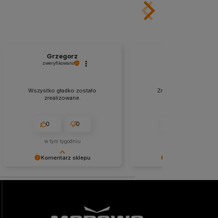
Grzegorz
Joanna
zweryfikowano
zweryfikowano
Wszystko gładko zostało
Znakomity kontakt, zer
zrealizowane.
problemów.
0
0
0
0
w tym tygodniu
w tym miesiącu
Komentarz sklepu
Komentarz sklepu
Niezmiernie jest nam miło, że nasza
Cieszy nas Twoja miła opinia
obsługa trafiła w Twoje gusta. Mamy
zaufanie. Jesteśmy wdzięczn
nadzieję, że to nie ostatnie nasze
wspaniałych klientów jak Ty.
spotkanie :)
pozdrowieniami, obsługa sk