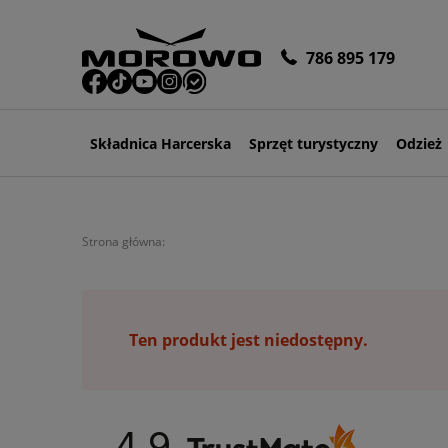
786 895 179
Składnica Harcerska
Sprzęt turystyczny
Odzież
Strona główna:
Ten produkt jest niedostępny.
4.9