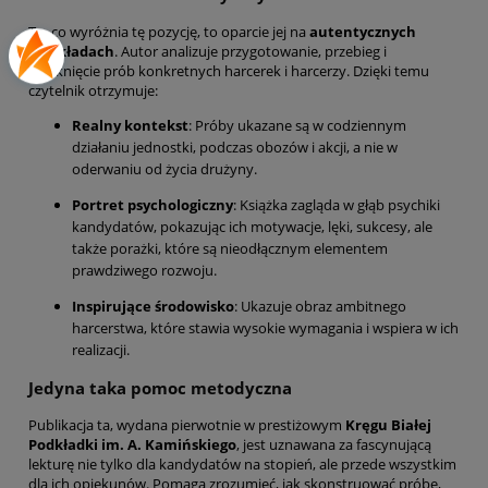
To, co wyróżnia tę pozycję, to oparcie jej na
autentycznych
przykładach
. Autor analizuje przygotowanie, przebieg i
zamknięcie prób konkretnych harcerek i harcerzy. Dzięki temu
czytelnik otrzymuje:
Realny kontekst
: Próby ukazane są w codziennym
działaniu jednostki, podczas obozów i akcji, a nie w
oderwaniu od życia drużyny.
Portret psychologiczny
: Książka zagląda w głąb psychiki
kandydatów, pokazując ich motywacje, lęki, sukcesy, ale
także porażki, które są nieodłącznym elementem
prawdziwego rozwoju.
Inspirujące środowisko
: Ukazuje obraz ambitnego
harcerstwa, które stawia wysokie wymagania i wspiera w ich
realizacji.
Jedyna taka pomoc metodyczna
Publikacja ta, wydana pierwotnie w prestiżowym
Kręgu Białej
Podkładki im. A. Kamińskiego
, jest uznawana za fascynującą
lekturę nie tylko dla kandydatów na stopień, ale przede wszystkim
dla ich opiekunów. Pomaga zrozumieć, jak skonstruować próbę,