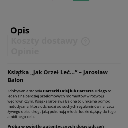
Opis
Koszty dostawy
Cena nie zawiera ewentualnych kosztów płatności
Opinie
Książka „Jak Orzeł Leć...” – Jarosław
Balon
Zdobywanie stopnia
Harcerki Orlej lub Harcerza Orlego
to
jeden z najbardziej przełomowych momentów w rozwoju
wędrowniczym. Książka Jarosława Balona to unikalna pomoc
metodyczna, która odchodzi od suchych regulaminów na rzecz
żywego opisu drogi, jaką pokonują młodzi ludzie dążący do tego
ambitnego celu.
Próba w świetle autentycznych doświadczeń