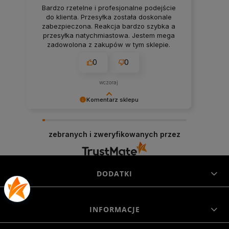
Bardzo rzetelne i profesjonalne podejście
do klienta. Przesyłka została doskonale
zabezpieczona. Reakcja bardzo szybka a
przesyłka natychmiastowa. Jestem mega
zadowolona z zakupów w tym sklepie.
0
0
wczoraj
Komentarz sklepu
Niezmiernie jest nam miło, że nasza obsługa
trafiła w Twoje gusta. Mamy nadzieję, że to nie
zebranych i zweryfikowanych przez
ostatnie nasze spotkanie :)
DODATKI
INFORMACJE