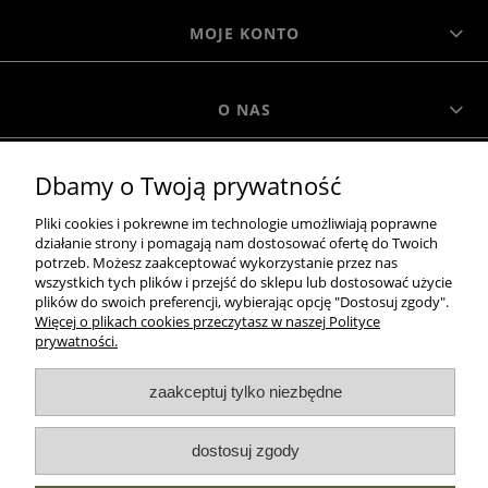
MOJE KONTO
O NAS
Dbamy o Twoją prywatność
MOROWO
Pliki cookies i pokrewne im technologie umożliwiają poprawne
działanie strony i pomagają nam dostosować ofertę do Twoich
WSZELKIE PRAWA ZASTRZEŻONE MOROWO © 2018
potrzeb. Możesz zaakceptować wykorzystanie przez nas
wszystkich tych plików i przejść do sklepu lub dostosować użycie
plików do swoich preferencji, wybierając opcję "Dostosuj zgody".
Więcej o plikach cookies przeczytasz w naszej Polityce
realizacja:
prywatności.
Sklep internetowy Shoper.pl
zaakceptuj tylko niezbędne
pokaż pełną wersję strony
dostosuj zgody
NASZE ODZNAKI