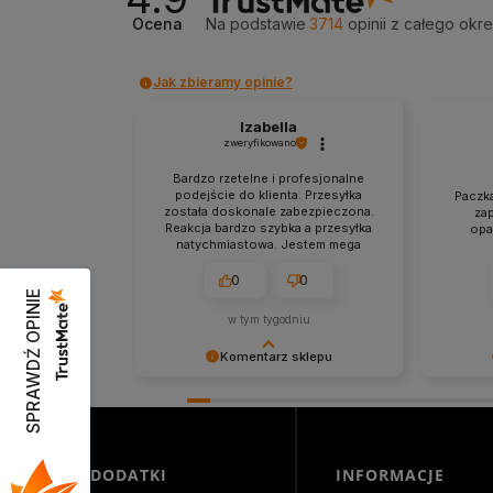
Ocena
Na podstawie
3714
opinii
z całego okr
Jak zbieramy opinie?
Izabella
zweryfikowano
Bardzo rzetelne i profesjonalne
podejście do klienta. Przesyłka
Paczka
została doskonale zabezpieczona.
za
Reakcja bardzo szybka a przesyłka
opa
natychmiastowa. Jestem mega
zadowolona z zakupów w tym
sklepie.
0
0
SPRAWDŹ OPINIE
w tym tygodniu
Komentarz sklepu
Niezmiernie jest nam miło, że nasza
Dziękuje
obsługa trafiła w Twoje gusta. Mamy
Cieszymy
nadzieję, że to nie ostatnie nasze
bezprob
spotkanie :)
zapewni
świetnym
DODATKI
INFORMACJE
jeszcze!