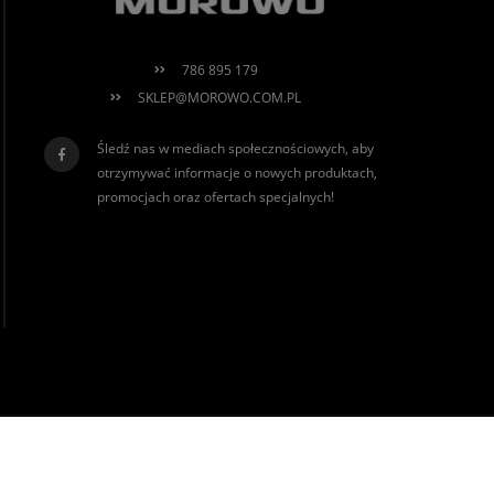
786 895 179
SKLEP@MOROWO.COM.PL
Śledź nas w mediach społecznościowych, aby
otrzymywać informacje o nowych produktach,
promocjach oraz ofertach specjalnych!
realizacja:
Sklep internetowy Shoper.pl