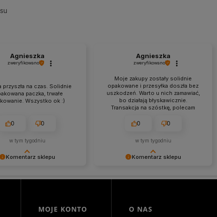
esu
Agnieszka
Agnieszka
zweryfikowano
zweryfikowano
Moje zakupy zostały solidnie
opakowane i przesyłka doszła bez
 przyszła na czas. Solidnie
uszkodzeń. Warto u nich zamawiać,
pakowana paczka, trwałe
bo działają błyskawicznie.
kowanie. Wszystko ok :)
Transakcja na szóstkę, polecam
każdemu.
0
0
0
0
w tym tygodniu
w tym tygodniu
Komentarz sklepu
Komentarz sklepu
my za miłe słowa!
Agnieszka miło nam, że tak bardzo
 się, że zakup przeszedł
ciepło oceniłeś naszą pracę. Mamy
lemowo, oraz, że możemy
nadzieję, że jeszcze do nas
ć odpowiednią obsługę tak
powrócisz! Serdecznie
 klientom. Dziękujemy raz
pozdrawiamy, Morowo Team
MOJE KONTO
O NAS