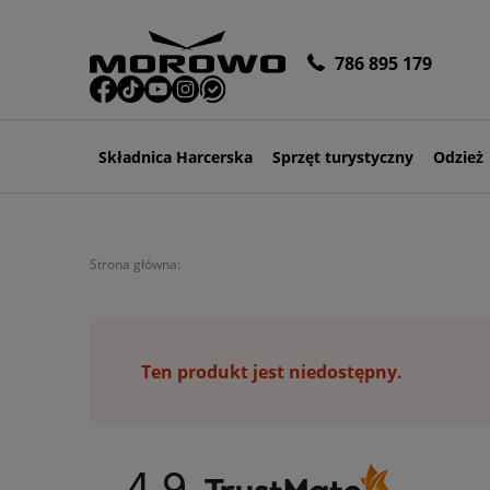
786 895 179
Składnica Harcerska
Sprzęt turystyczny
Odzież
Strona główna:
Ten produkt jest niedostępny.
4.9