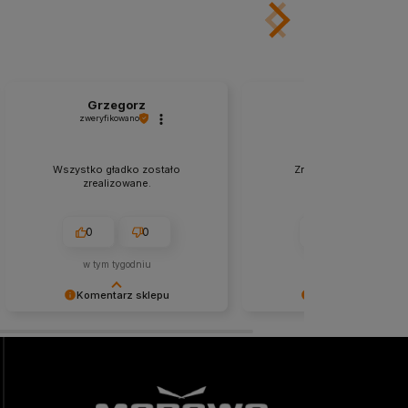
Grzegorz
Joanna
zweryfikowano
zweryfikowano
Wszystko gładko zostało
Znakomity kontakt, zer
zrealizowane.
problemów.
0
0
0
0
w tym tygodniu
w tym miesiącu
Komentarz sklepu
Komentarz sklepu
Niezmiernie jest nam miło, że nasza
Cieszy nas Twoja miła opinia
obsługa trafiła w Twoje gusta. Mamy
zaufanie. Jesteśmy wdzięczn
nadzieję, że to nie ostatnie nasze
wspaniałych klientów jak Ty.
spotkanie :)
pozdrowieniami, obsługa sk