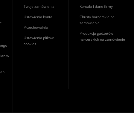
Twoje zamówienia
Kontakt i dane firmy
Ustawienia konta
Chusty harcerskie na
ie
zamówienie
Przechowalnia
Produkcja gadżetów
Ustawienia plików
harcerskich na zamówienie
cookies
owego
ian w
an i