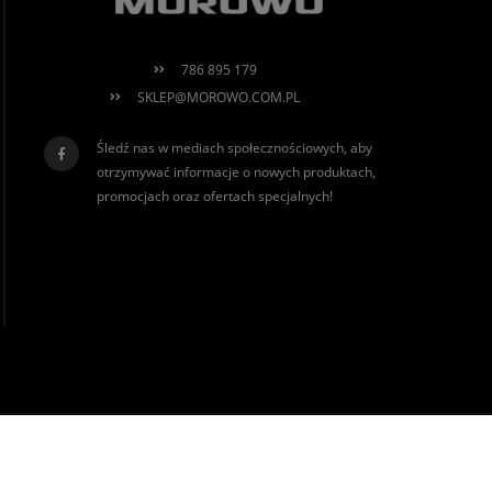
786 895 179
SKLEP@MOROWO.COM.PL
Śledź nas w mediach społecznościowych, aby
otrzymywać informacje o nowych produktach,
promocjach oraz ofertach specjalnych!
realizacja:
Sklep internetowy Shoper.pl