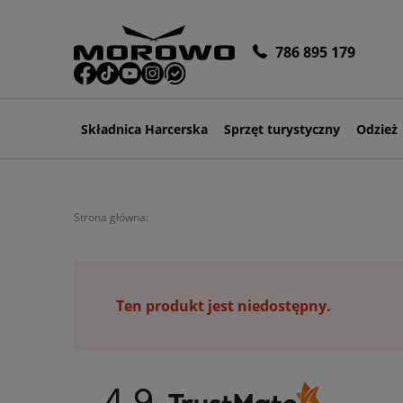
786 895 179
Składnica Harcerska
Sprzęt turystyczny
Odzież
Strona główna:
Ten produkt jest niedostępny.
4.9