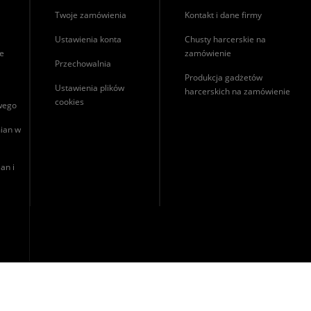
Twoje zamówienia
Kontakt i dane firmy
Ustawienia konta
Chusty harcerskie na
ie
zamówienie
Przechowalnia
Produkcja gadżetów
Ustawienia plików
harcerskich na zamówienie
cookies
owego
ian w
an i