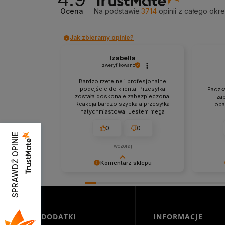
Ocena
Na podstawie
3714
opinii
z całego okr
Jak zbieramy opinie?
Izabella
zweryfikowano
Bardzo rzetelne i profesjonalne
podejście do klienta. Przesyłka
Paczka
została doskonale zabezpieczona.
za
Reakcja bardzo szybka a przesyłka
opa
natychmiastowa. Jestem mega
zadowolona z zakupów w tym
sklepie.
0
0
SPRAWDŹ OPINIE
wczoraj
Komentarz sklepu
Niezmiernie jest nam miło, że nasza
Dziękuje
obsługa trafiła w Twoje gusta. Mamy
Cieszymy
nadzieję, że to nie ostatnie nasze
bezprob
spotkanie :)
zapewni
świetnym
DODATKI
INFORMACJE
jeszcze!