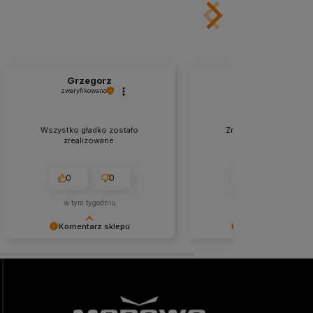
Grzegorz
Joanna
zweryfikowano
zweryfikowano
Wszystko gładko zostało
Znakomity kontakt, zer
zrealizowane.
problemów.
0
0
0
0
w tym tygodniu
w tym miesiącu
Komentarz sklepu
Komentarz sklepu
Niezmiernie jest nam miło, że nasza
Cieszy nas Twoja miła opinia
obsługa trafiła w Twoje gusta. Mamy
zaufanie. Jesteśmy wdzięczn
nadzieję, że to nie ostatnie nasze
wspaniałych klientów jak Ty.
spotkanie :)
pozdrowieniami, obsługa sk