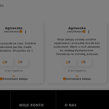
esu
Agnieszka
Agnieszka
zweryfikowano
zweryfikowano
Moje zakupy zostały solidnie
opakowane i przesyłka doszła bez
 przyszła na czas. Solidnie
uszkodzeń. Warto u nich zamawiać,
pakowana paczka, trwałe
bo działają błyskawicznie.
kowanie. Wszystko ok :)
Transakcja na szóstkę, polecam
każdemu.
0
0
0
0
w tym tygodniu
w tym tygodniu
Komentarz sklepu
Komentarz sklepu
my za miłe słowa!
Agnieszka miło nam, że tak bardzo
 się, że zakup przeszedł
ciepło oceniłeś naszą pracę. Mamy
lemowo, oraz, że możemy
nadzieję, że jeszcze do nas
ć odpowiednią obsługę tak
powrócisz! Serdecznie
 klientom. Dziękujemy raz
pozdrawiamy, Morowo Team
MOJE KONTO
O NAS