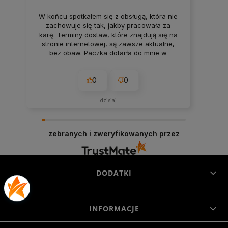
W końcu spotkałem się z obsługą, która nie
zachowuje się tak, jakby pracowała za
karę. Terminy dostaw, które znajdują się na
stronie internetowej, są zawsze aktualne,
bez obaw. Paczka dotarła do mnie w
nienaruszonym stanie. Super
zabezpieczenie. Udane zakupy i przyjemna
0
0
obsługa. Warto.
dzisiaj
zebranych i zweryfikowanych przez
DODATKI
INFORMACJE