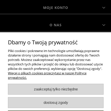
MOJE KONTO
O NAS
Dbamy o Twoją prywatność
MOROWO
Pliki cookies i pokrewne im technologie umożliwiają poprawne
działanie strony i pomagają nam dostosować ofertę do Twoich
WSZELKIE PRAWA ZASTRZEŻONE MOROWO © 2018
potrzeb. Możesz zaakceptować wykorzystanie przez nas
wszystkich tych plików i przejść do sklepu lub dostosować użycie
plików do swoich preferencji, wybierając opcję "Dostosuj zgody".
Więcej o plikach cookies przeczytasz w naszej Polityce
realizacja:
prywatności.
Sklep internetowy Shoper.pl
zaakceptuj tylko niezbędne
pokaż pełną wersję strony
dostosuj zgody
NASZE ODZNAKI