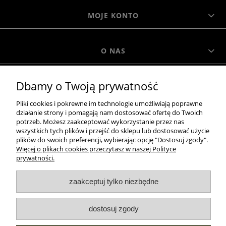
MOJE KONTO
O NAS
Dbamy o Twoją prywatność
MOROWO
Pliki cookies i pokrewne im technologie umożliwiają poprawne
działanie strony i pomagają nam dostosować ofertę do Twoich
WSZELKIE PRAWA ZASTRZEŻONE MOROWO © 2018
potrzeb. Możesz zaakceptować wykorzystanie przez nas
wszystkich tych plików i przejść do sklepu lub dostosować użycie
plików do swoich preferencji, wybierając opcję "Dostosuj zgody".
Więcej o plikach cookies przeczytasz w naszej Polityce
realizacja:
prywatności.
Sklep internetowy Shoper.pl
zaakceptuj tylko niezbędne
pokaż pełną wersję strony
dostosuj zgody
NASZE ODZNAKI