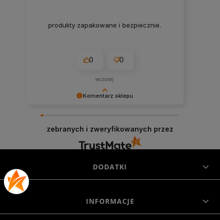
produkty zapakowane i bezpiecznie.
0
0
wczoraj
Komentarz sklepu
Cieszymy się, że byliśmy pomocni! Mamy
szczerą nadzieję, że wspomnienia po zakupach
zebranych i zweryfikowanych przez
w naszym sklepie pozostaną z Tobą na dłużej. Z
serdecznymi pozdrowieniami, zespół Morowo
DODATKI
INFORMACJE