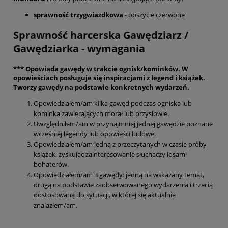
sprawność trzygwiazdkowa
- obszycie czerwone
Sprawność harcerska Gawędziarz /
Gawędziarka - wymagania
*** Opowiada gawędy w trakcie ognisk/kominków. W
opowieściach posługuje się inspiracjami z legend i książek.
Tworzy gawędy na podstawie konkretnych wydarzeń.
Opowiedziałem/am kilka gawęd podczas ogniska lub
kominka zawierających morał lub przysłowie.
Uwzględniłem/am w przynajmniej jednej gawędzie poznane
wcześniej legendy lub opowieści ludowe.
Opowiedziałem/am jedną z przeczytanych w czasie próby
książek, zyskując zainteresowanie słuchaczy losami
bohaterów.
Opowiedziałem/am 3 gawędy: jedną na wskazany temat,
drugą na podstawie zaobserwowanego wydarzenia i trzecią
dostosowaną do sytuacji, w której się aktualnie
znalazłem/am.