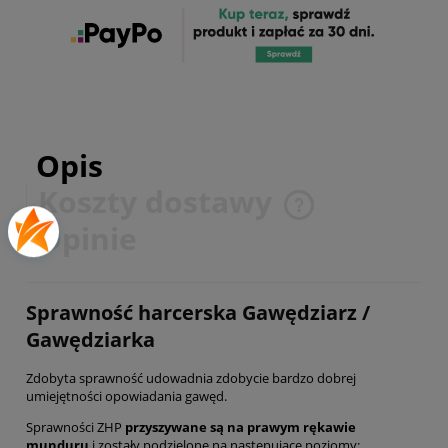
Opis
Koszty dostawy
Cena nie zawiera ewentualnych kosztów płatności
Opinie
Sprawność harcerska Gawędziarz /
Gawędziarka
Zdobyta sprawność udowadnia zdobycie bardzo dobrej
umiejętności opowiadania gawęd.
Sprawności ZHP
przyszywane są na prawym rękawie
munduru
i zostały podzielone na następujące poziomy: