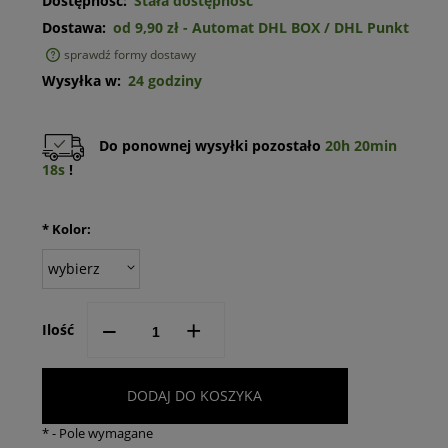
Dostępność:
Stała dostępność
Dostawa:
od 9,90 zł
- Automat DHL BOX / DHL Punkt
sprawdź formy dostawy
Cena nie zawiera ewentualnych kosztów płatności
Wysyłka w:
24 godziny
Do ponownej wysyłki pozostało
20h 20min
18s
!
*
Kolor:
--
+
Ilość
DODAJ DO KOSZYKA
*
- Pole wymagane