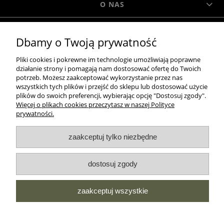
O NAS
MOROWO
Dbamy o Twoją prywatność
Pliki cookies i pokrewne im technologie umożliwiają poprawne
działanie strony i pomagają nam dostosować ofertę do Twoich
WSZELKIE PRAWA ZASTRZEŻONE MOROWO © 2018
potrzeb. Możesz zaakceptować wykorzystanie przez nas
wszystkich tych plików i przejść do sklepu lub dostosować użycie
plików do swoich preferencji, wybierając opcję "Dostosuj zgody".
Więcej o plikach cookies przeczytasz w naszej Polityce
realizacja:
prywatności.
Sklep internetowy Shoper.pl
pokaż pełną wersję strony
zaakceptuj tylko niezbędne
NASZE ODZNAKI
dostosuj zgody
wyróżnienia są przyznawane przez
zaakceptuj wszystkie