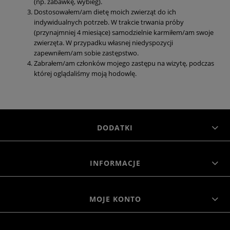
(np. zabawkę, wybieg).
Dostosowałem/am dietę moich zwierząt do ich
indywidualnych potrzeb. W trakcie trwania próby
(przynajmniej 4 miesiące) samodzielnie karmiłem/am swoje
zwierzęta. W przypadku własnej niedyspozycji
zapewniłem/am sobie zastępstwo.
Zabrałem/am członków mojego zastępu na wizytę, podczas
której oglądaliśmy moją hodowlę.
DODATKI
INFORMACJE
MOJE KONTO