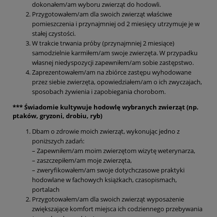
dokonałem/am wyboru zwierząt do hodowli.
Przygotowałem/am dla swoich zwierząt właściwe
pomieszczenia i przynajmniej od 2 miesięcy utrzymuje je w
stałej czystości.
W trakcie trwania próby (przynajmniej 2 miesiące)
samodzielnie karmiłem/am swoje zwierzęta. W przypadku
własnej niedyspozycji zapewniłem/am sobie zastępstwo.
Zaprezentowałem/am na zbiórce zastępu wyhodowane
przez siebie zwierzęta, opowiedziałem/am o ich zwyczajach,
sposobach żywienia i zapobiegania chorobom.
*** Świadomie kultywuje hodowlę wybranych zwierząt (np.
ptaków, gryzoni, drobiu, ryb)
Dbam o zdrowie moich zwierząt, wykonując jedno z
poniższych zadań:
– Zapewniłem/am moim zwierzętom wizytę weterynarza,
– zaszczepiłem/am moje zwierzęta,
– zweryfikowałem/am swoje dotychczasowe praktyki
hodowlane w fachowych książkach, czasopismach,
portalach
Przygotowałem/am dla swoich zwierząt wyposażenie
zwiększające komfort miejsca ich codziennego przebywania