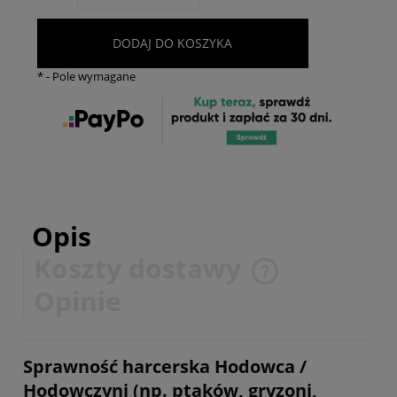
DODAJ DO KOSZYKA
*
- Pole wymagane
Opis
Koszty dostawy
Cena nie zawiera ewentualnych kosztów płatności
Opinie
Sprawność harcerska Hodowca /
Hodowczyni (np. ptaków, gryzoni,