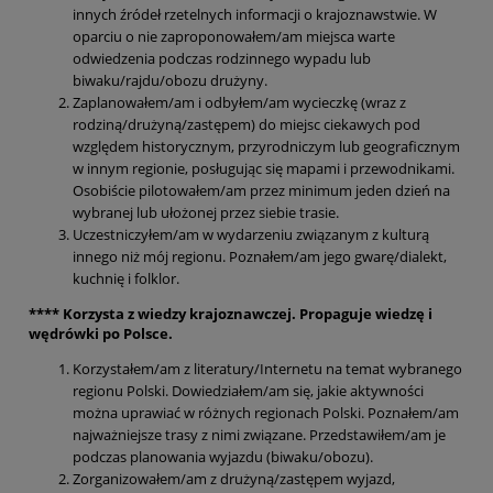
innych źródeł rzetelnych informacji o krajoznawstwie. W
oparciu o nie zaproponowałem/am miejsca warte
odwiedzenia podczas rodzinnego wypadu lub
biwaku/rajdu/obozu drużyny.
Zaplanowałem/am i odbyłem/am wycieczkę (wraz z
rodziną/drużyną/zastępem) do miejsc ciekawych pod
względem historycznym, przyrodniczym lub geograficznym
w innym regionie, posługując się mapami i przewodnikami.
Osobiście pilotowałem/am przez minimum jeden dzień na
wybranej lub ułożonej przez siebie trasie.
Uczestniczyłem/am w wydarzeniu związanym z kulturą
innego niż mój regionu. Poznałem/am jego gwarę/dialekt,
kuchnię i folklor.
**** Korzysta z wiedzy krajoznawczej. Propaguje wiedzę i
wędrówki po Polsce.
Korzystałem/am z literatury/Internetu na temat wybranego
regionu Polski. Dowiedziałem/am się, jakie aktywności
można uprawiać w różnych regionach Polski. Poznałem/am
najważniejsze trasy z nimi związane. Przedstawiłem/am je
podczas planowania wyjazdu (biwaku/obozu).
Zorganizowałem/am z drużyną/zastępem wyjazd,