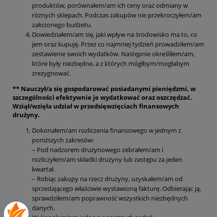
produktów, porównałem/am ich ceny oraz odmiany w
różnych sklepach. Podczas zakupów nie przekroczyłem/am
założonego budżetu.
Dowiedziałem/am się, jaki wpływ na środowisko ma to, co
jem oraz kupuję. Przez co najmniej tydzień prowadziłem/am
zestawienie swoich wydatków. Następnie określiłem/am,
które były niezbędne, a z których mógłbym/mogłabym
zrezygnować.
** Nauczył/a się gospodarować posiadanymi pieniędzmi, w
szczególności efektywnie je wydatkować oraz oszczędzać.
Wziął/wzięła udział w przedsięwzięciach finansowych
drużyny.
Dokonałem/am rozliczenia finansowego w jednym z
poniższych zakresów:
– Pod nadzorem drużynowego zebrałem/am i
rozliczyłem/am składki drużyny lub zastępu za jeden
kwartał.
– Robiąc zakupy na rzecz drużyny, uzyskałem/am od
sprzedającego właściwie wystawioną fakturę. Odbierając ją,
sprawdziłem/am poprawność wszystkich niezbędnych
danych.