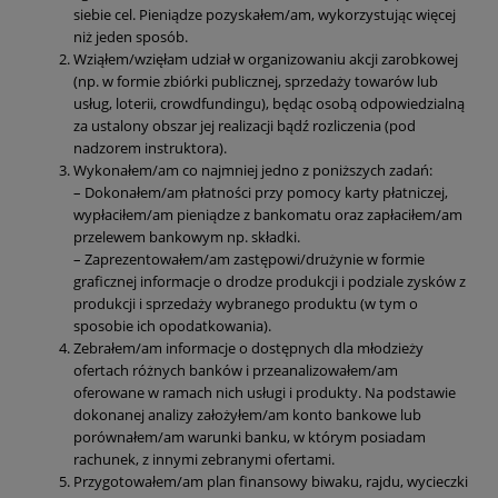
siebie cel. Pieniądze pozyskałem/am, wykorzystując więcej
niż jeden sposób.
Wziąłem/wzięłam udział w organizowaniu akcji zarobkowej
(np. w formie zbiórki publicznej, sprzedaży towarów lub
usług, loterii, crowdfundingu), będąc osobą odpowiedzialną
za ustalony obszar jej realizacji bądź rozliczenia (pod
nadzorem instruktora).
Wykonałem/am co najmniej jedno z poniższych zadań:
– Dokonałem/am płatności przy pomocy karty płatniczej,
wypłaciłem/am pieniądze z bankomatu oraz zapłaciłem/am
przelewem bankowym np. składki.
– Zaprezentowałem/am zastępowi/drużynie w formie
graficznej informacje o drodze produkcji i podziale zysków z
produkcji i sprzedaży wybranego produktu (w tym o
sposobie ich opodatkowania).
Zebrałem/am informacje o dostępnych dla młodzieży
ofertach różnych banków i przeanalizowałem/am
oferowane w ramach nich usługi i produkty. Na podstawie
dokonanej analizy założyłem/am konto bankowe lub
porównałem/am warunki banku, w którym posiadam
rachunek, z innymi zebranymi ofertami.
Przygotowałem/am plan finansowy biwaku, rajdu, wycieczki