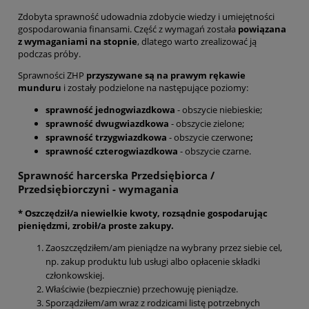
Zdobyta sprawność udowadnia zdobycie wiedzy i umiejętności
gospodarowania finansami. Część z wymagań została
powiązana
z wymaganiami na stopnie
, dlatego warto zrealizować ją
podczas próby.
Sprawności ZHP
przyszywane są na prawym rękawie
munduru
i zostały podzielone na następujące poziomy:
sprawność jednogwiazdkowa
- obszycie niebieskie;
sprawność dwugwiazdkowa
- obszycie zielone;
sprawność trzygwiazdkowa
- obszycie czerwone
;
sprawność czterogwiazdkowa
- obszycie czarne.
Sprawność harcerska Przedsiębiorca /
Przedsiębiorczyni - wymagania
* Oszczędził/a niewielkie kwoty, rozsądnie gospodarując
pieniędzmi, zrobił/a proste zakupy.
Zaoszczędziłem/am pieniądze na wybrany przez siebie cel,
np. zakup produktu lub usługi albo opłacenie składki
członkowskiej.
Właściwie (bezpiecznie) przechowuję pieniądze.
Sporządziłem/am wraz z rodzicami listę potrzebnych