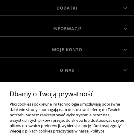
DODATKI
INFORMACJE
MOJE KONTO
O NAS
MOROWO
Dbamy o Twoją prywatność
Pliki cookies i pokrewne im technologie umożliwiają poprawne
WSZELKIE PRAWA ZASTRZEŻONE MOROWO © 2018
działanie strony i pomagają nam dostosować ofertę do Twoich
potrzeb. Możesz zaakceptować wykorzystanie przez nas
wszystkich tych plików i przejść do sklepu lub dostosować użycie
plików do swoich preferencji, wybierając opcję "Dostosuj zgody".
Więcej o plikach cookies przeczytasz w naszej Polityce
realizacja: