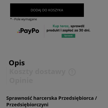
DODAJ DO KOSZYKA
*
- Pole wymagane
Opis
Koszty dostawy
Cena nie zawiera ewentualnych kosztów płatności
Opinie
Sprawność harcerska Przedsiębiorca /
Przedsiębiorczyni