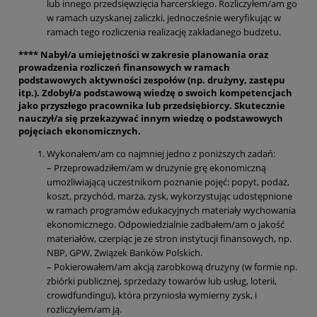
lub innego przedsięwzięcia harcerskiego. Rozliczyłem/am go
w ramach uzyskanej zaliczki, jednocześnie weryfikując w
ramach tego rozliczenia realizację zakładanego budżetu.
**** Nabył/a umiejętności w zakresie planowania oraz
prowadzenia rozliczeń finansowych w ramach
podstawowych aktywności zespołów (np. drużyny, zastępu
itp.). Zdobył/a podstawową wiedzę o swoich kompetencjach
jako przyszłego pracownika lub przedsiębiorcy. Skutecznie
nauczył/a się przekazywać innym wiedzę o podstawowych
pojęciach ekonomicznych.
Wykonałem/am co najmniej jedno z poniższych zadań:
– Przeprowadziłem/am w drużynie grę ekonomiczną
umożliwiającą uczestnikom poznanie pojęć: popyt, podaż,
koszt, przychód, marża, zysk, wykorzystując udostępnione
w ramach programów edukacyjnych materiały wychowania
ekonomicznego. Odpowiedzialnie zadbałem/am o jakość
materiałów, czerpiąc je ze stron instytucji finansowych, np.
NBP, GPW, Związek Banków Polskich.
– Pokierowałem/am akcją zarobkową drużyny (w formie np.
zbiórki publicznej, sprzedaży towarów lub usług, loterii,
crowdfundingu), która przyniosła wymierny zysk, i
rozliczyłem/am ją.