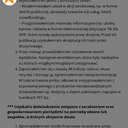
Wykonałem/am jedno z poniższych zadań:
– Wziąłem/wzięłam udział w akcji zarobkowej, np. w formie
zbiórki publicznej, sprzedaży towarów lub usług, loterii,
crowdfundingu.
– Przygotowałem/am materiały informacyjne (np. ulotkę,
banner, reklamę w formie elektronicznej) dotyczące 1% dla
OPP, które zostały wykorzystane przez drużynę. Przed ich
publikacją uzyskałem/am akceptację ich treści przez
drużynowego.
Przez miesiąc prowadziłem/am zestawienie swoich
wydatków. Następnie określiłem/am, które były niezbędne,
a z których mógłbym/mogłabym zrezygnować.
Zapoznałem/am się z zasadą 4R (refuse, reduce, reuse,
recycle), i stosując ją, ograniczyłem/am swoją konsumpcję.
W trakcie trwania próby całkowicie zrezygnowałem/am z
kupowania jednego z produktów nieodpowiedzialnych
środowiskowo np. słodyczy z olejem palmowym, napojów w
butelkach PET itp.
*** Uzyskał/a doświadczenie związane z zarabianiem oraz
gospodarowaniem pieniędzmi na potrzeby własne lub
zespołów, w których aktywnie działa.
Zgromadziłem/am środki finansowe na wybrany przez