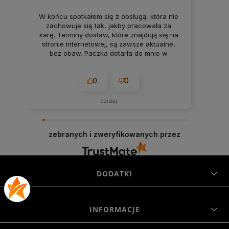
W końcu spotkałem się z obsługą, która nie
zachowuje się tak, jakby pracowała za
karę. Terminy dostaw, które znajdują się na
stronie internetowej, są zawsze aktualne,
bez obaw. Paczka dotarła do mnie w
nienaruszonym stanie. Super
zabezpieczenie. Udane zakupy i przyjemna
0
0
obsługa. Warto.
dzisiaj
zebranych i zweryfikowanych przez
DODATKI
INFORMACJE