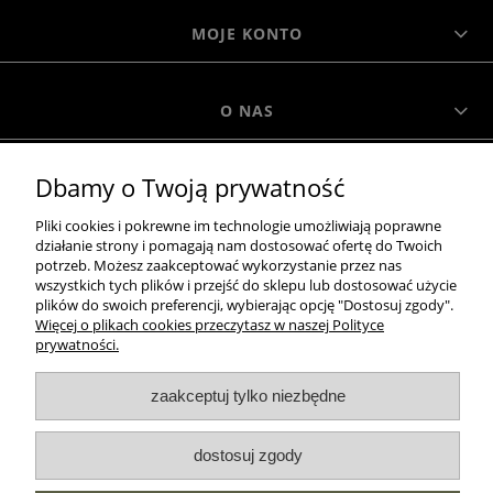
MOJE KONTO
O NAS
Dbamy o Twoją prywatność
MOROWO
Pliki cookies i pokrewne im technologie umożliwiają poprawne
działanie strony i pomagają nam dostosować ofertę do Twoich
WSZELKIE PRAWA ZASTRZEŻONE MOROWO © 2018
potrzeb. Możesz zaakceptować wykorzystanie przez nas
wszystkich tych plików i przejść do sklepu lub dostosować użycie
plików do swoich preferencji, wybierając opcję "Dostosuj zgody".
Więcej o plikach cookies przeczytasz w naszej Polityce
realizacja:
prywatności.
Sklep internetowy Shoper.pl
zaakceptuj tylko niezbędne
pokaż pełną wersję strony
dostosuj zgody
NASZE ODZNAKI