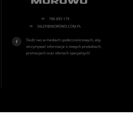
786 895 179
SKLEP@MOROWO.COM.PL
Śledź nas w mediach społecznościowych, aby
otrzymywać informacje o nowych produktach,
promocjach oraz ofertach specjalnych!
realizacja:
Sklep internetowy Shoper.pl