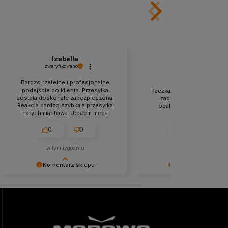
Izabella
Agnieszka
zweryfikowano
zweryfikowano
Bardzo rzetelne i profesjonalne
podejście do klienta. Przesyłka
Paczka przyszła na czas. So
została doskonale zabezpieczona.
zapakowana paczka, trw
Reakcja bardzo szybka a przesyłka
opakowanie. Wszystko ok
natychmiastowa. Jestem mega
zadowolona z zakupów w tym
sklepie.
0
0
0
0
w tym tygodniu
w tym tygodniu
Komentarz sklepu
Komentarz sklepu
Niezmiernie jest nam miło, że nasza
Dziękujemy za miłe słowa!
obsługa trafiła w Twoje gusta. Mamy
Cieszymy się, że zakup prz
nadzieję, że to nie ostatnie nasze
bezproblemowo, oraz, że 
spotkanie :)
zapewnić odpowiednią obsł
świetnym klientom. Dziękuj
jeszcze!