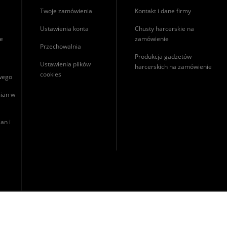
Twoje zamówienia
Kontakt i dane firmy
Ustawienia konta
Chusty harcerskie na
ie
zamówienie
Przechowalnia
Produkcja gadżetów
Ustawienia plików
harcerskich na zamówienie
cookies
owego
ian w
an i