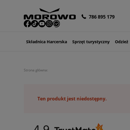
786 895 179
Składnica Harcerska
Sprzęt turystyczny
Odzież
Strona główna:
Ten produkt jest niedostępny.
4.9