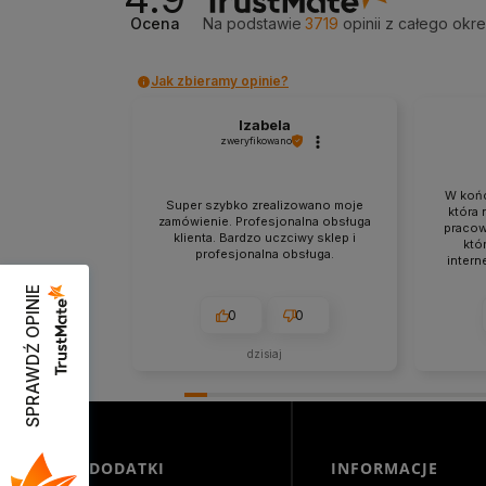
Ocena
Na podstawie
3719
opinii
z całego okr
Jak zbieramy opinie?
Izabela
zweryfikowano
W końc
Super szybko zrealizowano moje
która 
zamówienie. Profesjonalna obsługa
pracow
klienta. Bardzo uczciwy sklep i
któr
profesjonalna obsługa.
intern
bez oba
SPRAWDŹ OPINIE
nien
zabez
0
0
pr
dzisiaj
DODATKI
INFORMACJE