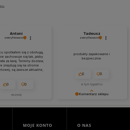
esu
Antoni
Tadeusz
zweryfikowano
zweryfikowano
u spotkałem się z obsługą,
produkty zapakowane i
nie zachowuje się tak, jakby
bezpiecznie.
ała za karę. Terminy dostaw,
e znajdują się na stronie
etowej, są zawsze aktualne,
0
0
w. Paczka dotarła do mnie w
aruszonym stanie. Super
pieczenie. Udane zakupy i
0
0
w tym tygodniu
zyjemna obsługa. Warto.
Komentarz sklepu
wczoraj
Cieszymy się, że byliśmy pomocni!
Mamy szczerą nadzieję, że
wspomnienia po zakupach w
naszym sklepie pozostaną z Tobą
na dłużej. Z serdecznymi
MOJE KONTO
O NAS
pozdrowieniami, zespół Morowo