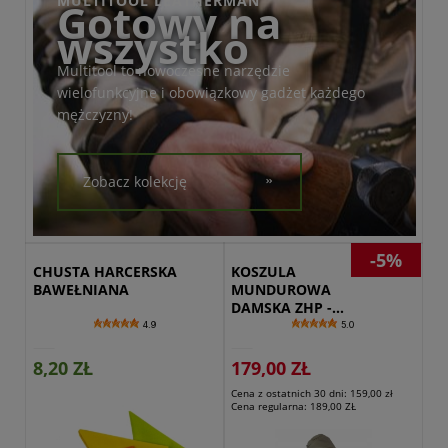
MULTITOOL LEATHERMAN
Gotowy na
wszystko
Multitool to nowoczesne narzędzie
wielofunkcyjne i obowiązkowy gadżet każdego
mężczyzny!
Zobacz kolekcję
-5%
CHUSTA HARCERSKA 
KOSZULA 
BAWEŁNIANA
MUNDUROWA 
DAMSKA ZHP - 
SZARA BLUZA 
4.9
5.0
ZHP
8,20 ZŁ
179,00 ZŁ
Cena z ostatnich 30 dni:
159,00 zł
Cena regularna:
189,00 ZŁ