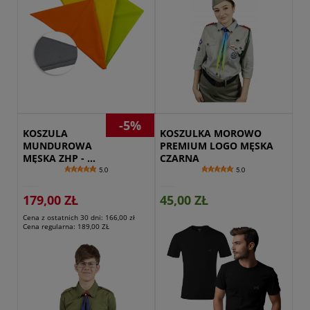
Przejdź do produktu
-5%
KOSZULA 
KOSZULKA MOROWO 
MUNDUROWA 
PREMIUM LOGO MĘSKA 
MĘSKA ZHP - 
CZARNA
ZIELONA BLUZA 
5.0
5.0
ZHP
179,00 ZŁ
45,00 ZŁ
Cena z ostatnich 30 dni:
166,00 zł
Cena regularna:
189,00 ZŁ