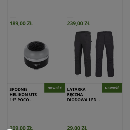
BEAMBOX
189,00 ZŁ
239,00 ZŁ
Przejdź do produktu
NOWOŚĆ
NOWOŚĆ
SPODNIE 
LATARKA 
HELIKON UTS 
RĘCZNA 
11" POCO 
DIODOWA LED 
RIPSTOP 
TS-2259 AKU. 
CZARNE
400LM
209,00 ZŁ
29,00 ZŁ