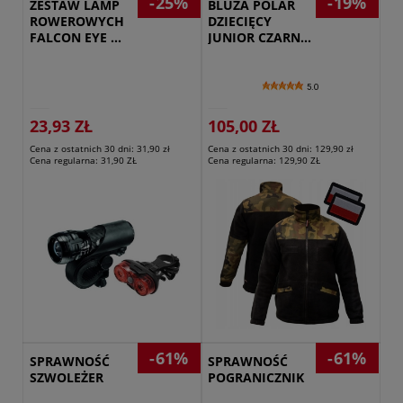
-25%
-19%
ZESTAW LAMP 
BLUZA POLAR 
ROWEROWYCH 
DZIECIĘCY 
FALCON EYE 
JUNIOR CZARNY 
JOYRIDE
/ PL 
WOODLAND
5.0
23,93 ZŁ
105,00 ZŁ
Cena z ostatnich 30 dni:
31,90 zł
Cena z ostatnich 30 dni:
129,90 zł
Cena regularna:
31,90 ZŁ
Cena regularna:
129,90 ZŁ
Przejdź do produktu
-61%
-61%
SPRAWNOŚĆ 
SPRAWNOŚĆ 
SZWOLEŻER
POGRANICZNIK