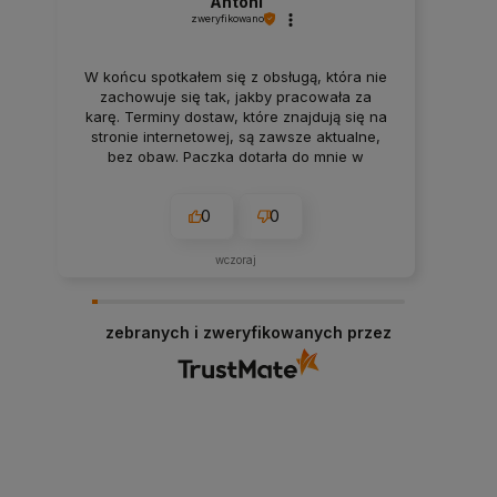
Antoni
zweryfikowano
W końcu spotkałem się z obsługą, która nie
zachowuje się tak, jakby pracowała za
karę. Terminy dostaw, które znajdują się na
stronie internetowej, są zawsze aktualne,
bez obaw. Paczka dotarła do mnie w
nienaruszonym stanie. Super
zabezpieczenie. Udane zakupy i przyjemna
0
0
obsługa. Warto.
wczoraj
zebranych i zweryfikowanych przez