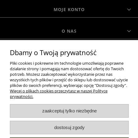
MOJE KONTO
O NAS
Dbamy o Twoją prywatność
MOROWO
Pliki cookies i pokrewne im technologie umożliwiają poprawne
działanie strony i pomagają nam dostosować ofertę do Twoich
WSZELKIE PRAWA ZASTRZEŻONE MOROWO © 2018
potrzeb. Możesz zaakceptować wykorzystanie przez nas
wszystkich tych plików i przejść do sklepu lub dostosować użycie
plików do swoich preferencji, wybierając opcję "Dostosuj zgody".
Więcej o plikach cookies przeczytasz w naszej Polityce
realizacja:
prywatności.
Sklep internetowy Shoper.pl
zaakceptuj tylko niezbędne
pokaż pełną wersję strony
dostosuj zgody
NASZE ODZNAKI