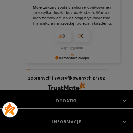
Moje zakupy zostały solidnie opakowane i
przesyłka doszła bez uszkodzeń. Warto u
nich zamawiać, bo działają błyskawicznie.
Transakcja na szóstkę, polecam każdemu.
0
0
w tym tygodniu
Komentarz sklepu
Agnieszka miło nam, że tak bardzo ciepło
oceniłeś naszą pracę. Mamy nadzieję, że jeszcze
zebranych i zweryfikowanych przez
do nas powrócisz! Serdecznie pozdrawiamy,
Morowo Team
DODATKI
INFORMACJE