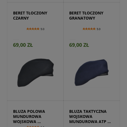
BERET TŁOCZONY 
BERET TŁOCZONY 
CZARNY
GRANATOWY
5.0
5.0
69,00 ZŁ
69,00 ZŁ
Przejdź do produktu
BLUZA POLOWA 
BLUZA TAKTYCZNA 
MUNDUROWA 
WOJSKOWA 
WOJSKOWA 
MUNDUROWA ATP 
MILITARNA CZARNA
CZARNA