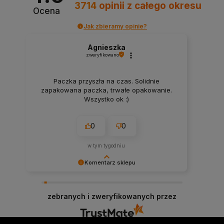
3714
opinii
z całego okresu
Ocena
Jak zbieramy opinie?
Agnieszka
zweryfikowano
Paczka przyszła na czas. Solidnie
zapakowana paczka, trwałe opakowanie.
Wszystko ok :)
0
0
w tym tygodniu
Komentarz sklepu
Dziękujemy za miłe słowa! Cieszymy się, że
zakup przeszedł bezproblemowo, oraz, że
zebranych i zweryfikowanych przez
możemy zapewnić odpowiednią obsługę tak
świetnym klientom. Dziękujemy raz jeszcze!