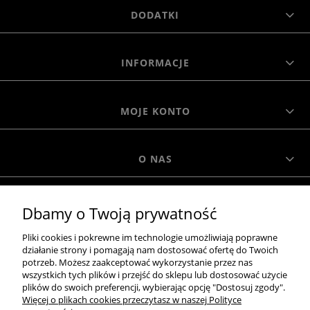
DODATKI
INFORMACJE
MOJE KONTO
O NAS
MOROWO
Dbamy o Twoją prywatność
Pliki cookies i pokrewne im technologie umożliwiają poprawne
WSZELKIE PRAWA ZASTRZEŻONE MOROWO © 2018
działanie strony i pomagają nam dostosować ofertę do Twoich
potrzeb. Możesz zaakceptować wykorzystanie przez nas
wszystkich tych plików i przejść do sklepu lub dostosować użycie
plików do swoich preferencji, wybierając opcję "Dostosuj zgody".
Więcej o plikach cookies przeczytasz w naszej Polityce
realizacja: