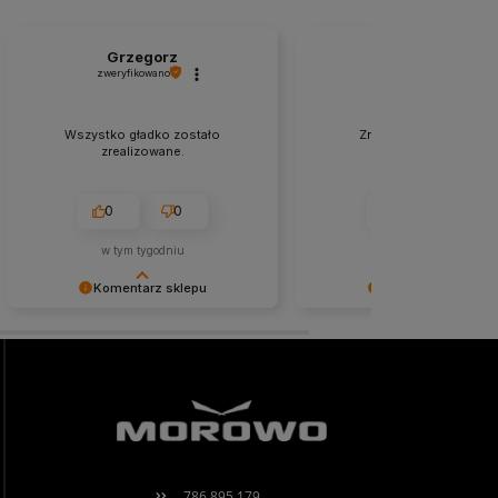
Grzegorz
Joanna
zweryfikowano
zweryfikowano
Wszystko gładko zostało
Znakomity kontakt, zer
zrealizowane.
problemów.
0
0
0
0
w tym tygodniu
w tym miesiącu
Komentarz sklepu
Komentarz sklepu
Niezmiernie jest nam miło, że nasza
Cieszy nas Twoja miła opinia
obsługa trafiła w Twoje gusta. Mamy
zaufanie. Jesteśmy wdzięczn
nadzieję, że to nie ostatnie nasze
wspaniałych klientów jak Ty.
spotkanie :)
pozdrowieniami, obsługa sk
786 895 179