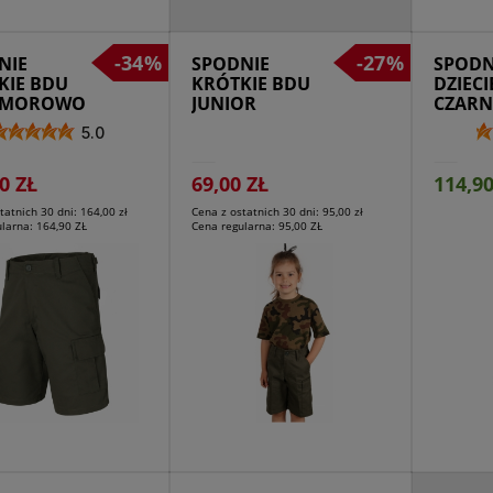
dukt niedostępny
Przejdź do produktu
Prze
-34%
-27%
NIE
SPODNIE
SPODN
KIE BDU
KRÓTKIE BDU
DZIECI
 MOROWO
JUNIOR
CZARN
MOROWO
5.0
OLIVE
0 ZŁ
69,00 ZŁ
114,90
tatnich 30 dni:
164,00 zł
Cena z ostatnich 30 dni:
95,00 zł
ularna:
164,90 ZŁ
Cena regularna:
95,00 ZŁ
ejdź do produktu
Przejdź do produktu
Prze