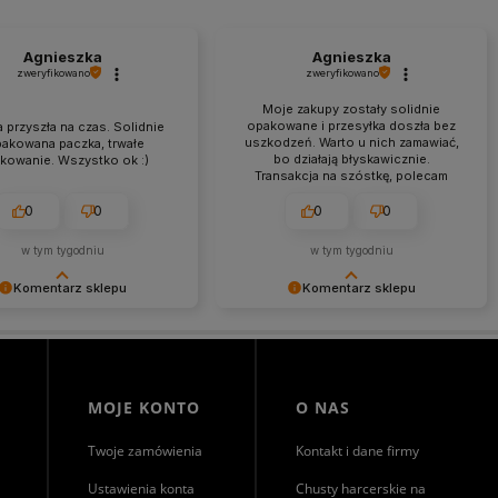
Agnieszka
Agnieszka
zweryfikowano
zweryfikowano
Moje zakupy zostały solidnie
opakowane i przesyłka doszła bez
 przyszła na czas. Solidnie
uszkodzeń. Warto u nich zamawiać,
pakowana paczka, trwałe
bo działają błyskawicznie.
kowanie. Wszystko ok :)
Transakcja na szóstkę, polecam
każdemu.
0
0
0
0
w tym tygodniu
w tym tygodniu
Komentarz sklepu
Komentarz sklepu
my za miłe słowa!
Agnieszka miło nam, że tak bardzo
 się, że zakup przeszedł
ciepło oceniłeś naszą pracę. Mamy
lemowo, oraz, że możemy
nadzieję, że jeszcze do nas
ć odpowiednią obsługę tak
powrócisz! Serdecznie
 klientom. Dziękujemy raz
pozdrawiamy, Morowo Team
MOJE KONTO
O NAS
Twoje zamówienia
Kontakt i dane firmy
Ustawienia konta
Chusty harcerskie na