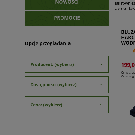
NOWOŚCI
jak równie
akcesoriów
PROMOCJE
BLUZ
HARC
WODN
Opcje przeglądania
ZHP
199,0
Producent: (wybierz)
Cena z os
Cena reg
Dostępność: (wybierz)
Cena: (wybierz)