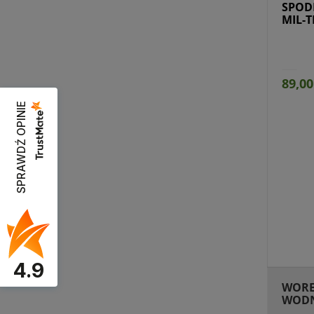
SPOD
MIL-T
89,00
SPRAWDŹ OPINIE
Przejdź do produktu
Prz
4.9
WORE
WODN