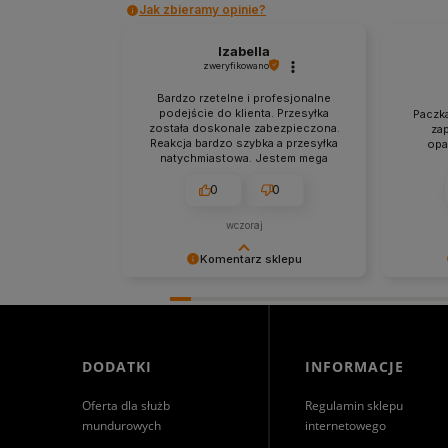
Jak zbieramy opinie?
Izabella
zweryfikowano
Bardzo rzetelne i profesjonalne
podejście do klienta. Przesyłka
Paczka
została doskonale zabezpieczona.
za
Reakcja bardzo szybka a przesyłka
opa
natychmiastowa. Jestem mega
zadowolona z zakupów w tym
sklepie.
0
0
wczoraj
Komentarz sklepu
Niezmiernie jest nam miło, że nasza
Dziękuje
obsługa trafiła w Twoje gusta. Mamy
Cieszymy
nadzieję, że to nie ostatnie nasze
bezprob
spotkanie :)
zapewni
świetnym
DODATKI
INFORMACJE
jeszcze!
Oferta dla służb
Regulamin sklepu
mundurowych
internetowego