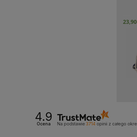
23,90
Produkt niedostępny
Prz
4.9
Ocena
Na podstawie
3714
opinii
z całego okr