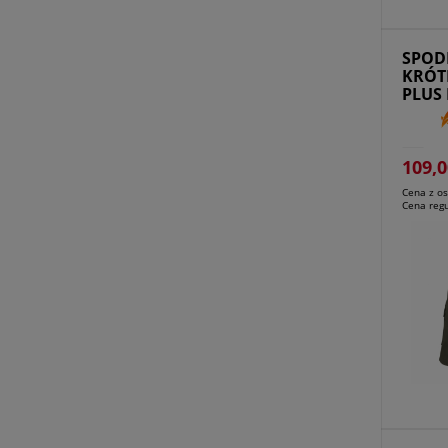
Przejdź do produktu
Pro
SPOD
KRÓT
PLUS
OLIVE
109,0
Cena z os
Cena reg
Przejdź do produktu
Prz