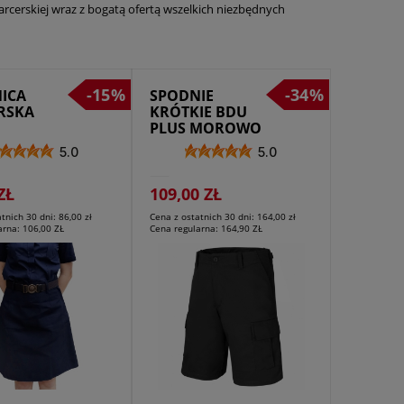
arcerskiej wraz z bogatą ofertą wszelkich niezbędnych
-15%
-34%
ICA
SPODNIE
RSKA
KRÓTKIE BDU
PLUS MOROWO
CZARNE
5.0
5.0
ZŁ
109,00 ZŁ
atnich 30 dni:
86,00 zł
Cena z ostatnich 30 dni:
164,00 zł
arna:
106,00 ZŁ
Cena regularna:
164,90 ZŁ