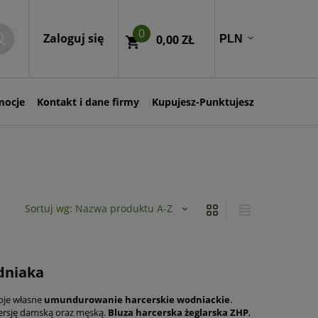
0
Zaloguj się
0,00 ZŁ
mocje
Kontakt i dane firmy
Kupujesz-Punktujesz
Sortuj wg:
Nazwa produktu A-Z
dniaka
woje własne
umundurowanie harcerskie wodniackie
.
wersję damską oraz męską.
Bluza harcerska żeglarska ZHP
,