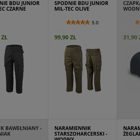
NIE BDU JUNIOR
SPODNIE BDU JUNIOR
CZAPKA
EC CZARNE
MIL-TEC OLIVE
WODN
5.0
 ZŁ
99,90 ZŁ
31,90 
ejdź do produktu
Produkt niedostępny
Prze
K BAWEŁNIANY -
NARAMIENNIK
NARAM
IAK
STARSZOHARCERSKI -
ŻEGLA
WODNY