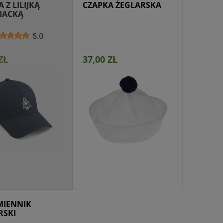
 Z LILIJKĄ
CZAPKA ŻEGLARSKA
IACKĄ
5.0
ZŁ
37,00 ZŁ
jdź do produktu
IENNIK
RSKI