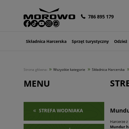
786 895 179
Składnica Harcerska
Sprzęt turystyczny
Odzież
»
»
Strona główna:
Wszystkie kategorie
Składnica Harcerska
STR
MENU
«
Mundu
STREFA WODNIAKA
Harcerze z
Mundur ha