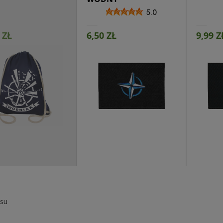
5.0
 ZŁ
6,50 ZŁ
9,99 Z
ejdź do produktu
Przejdź do produktu
esu