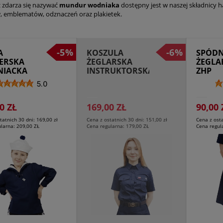
ż zdarza się nazywać
mundur wodniaka
dostępny jest w naszej składnicy h
, emblematów, odznaczeń oraz plakietek.
-5%
-6%
A
KOSZULA
SPÓDN
ERSKA
ŻEGLARSKA
ŻEGLA
IACKA
INSTRUKTORSKA
ZHP
DAMSKA KR.
5.0
RĘK.ZHP
0 ZŁ
169,00 ZŁ
90,00 
tatnich 30 dni:
169,00 zł
Cena z ostatnich 30 dni:
151,00 zł
Cena z ost
ularna:
209,00 ZŁ
Cena regularna:
179,00 ZŁ
Cena regul