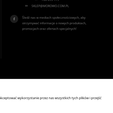
SKLEP@MOROWO.COM.PL
Śledź nas w mediach społecznościowych, aby
otrzymywać informacje o nowych produktach,
promocjach oraz ofertach specjalnych!
realizacja:
Sklep internetowy Shoper.pl
kceptować wykorzystanie przez nas wszystkich tych plików i przejść
wyróżnienia są przyznawane przez