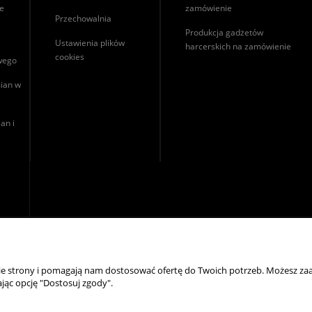
ie
zamówienie
Przechowalnia
Produkcja gadżetów
Ustawienia plików
harcerskich na zamówienie
cookies
owego
ian w
an i
nie strony i pomagają nam dostosować ofertę do Twoich potrzeb. Możesz zaa
jąc opcję "Dostosuj zgody".
NASZE ODZNAKI