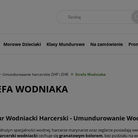
Morowe Dzieciaki
Klasy Mundurowe
Na zamówienie
Pro
»
»
Umundurowanie harcerskie ZHP i ZHR
Strefa Wodniaka
EFA WODNIAKA
r Wodniacki Harcerski - Umundurowanie Wo
 drużyn specjalności wodnej, harcerze marynarze oraz żeglarze posiadają s
rcerski wodniacki
cechuje się
granatowym kolorem
, bez podziału na 