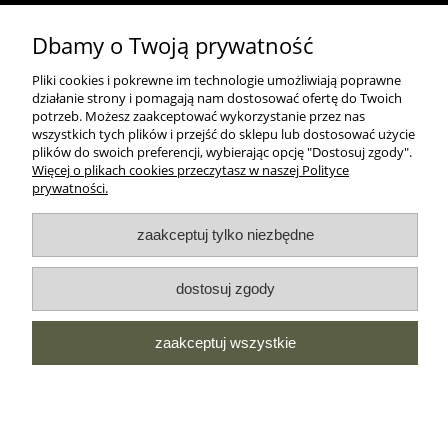
Dbamy o Twoją prywatność
MOROWO
Pliki cookies i pokrewne im technologie umożliwiają poprawne
działanie strony i pomagają nam dostosować ofertę do Twoich
WSZELKIE PRAWA ZASTRZEŻONE MOROWO © 2018
potrzeb. Możesz zaakceptować wykorzystanie przez nas
wszystkich tych plików i przejść do sklepu lub dostosować użycie
plików do swoich preferencji, wybierając opcję "Dostosuj zgody".
Więcej o plikach cookies przeczytasz w naszej Polityce
realizacja:
prywatności.
Sklep internetowy Shoper.pl
zaakceptuj tylko niezbędne
pokaż pełną wersję strony
NASZE ODZNAKI
dostosuj zgody
wyróżnienia są przyznawane przez
zaakceptuj wszystkie