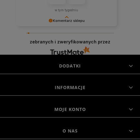
w tym tygodniu
Komentarz sklepu
Cieszymy się, że byliśmy pomocni! Mamy
szczerą nadzieję, że wspomnienia po zakupach
zebranych i zweryfikowanych przez
w naszym sklepie pozostaną z Tobą na dłużej. Z
serdecznymi pozdrowieniami, zespół Morowo
DODATKI
INFORMACJE
MOJE KONTO
O NAS