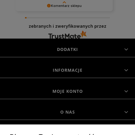
Komentarz sklepu
Niezmiernie jest nam miło, że nasza obsługa
trafiła w Twoje gusta. Mamy nadzieję, że to nie
zebranych i zweryfikowanych przez
ostatnie nasze spotkanie :)
DODATKI
INFORMACJE
MOJE KONTO
O NAS
MOROWO