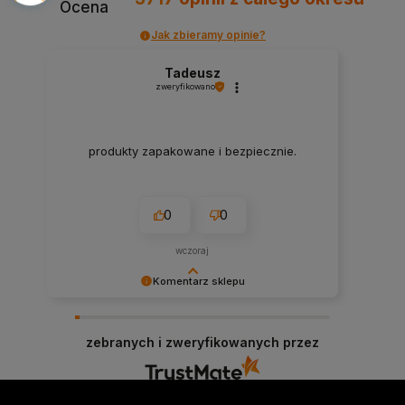
Ocena
Jak zbieramy opinie?
Tadeusz
zweryfikowano
produkty zapakowane i bezpiecznie.
0
0
wczoraj
Komentarz sklepu
Cieszymy się, że byliśmy pomocni! Mamy
szczerą nadzieję, że wspomnienia po zakupach
zebranych i zweryfikowanych przez
w naszym sklepie pozostaną z Tobą na dłużej. Z
serdecznymi pozdrowieniami, zespół Morowo