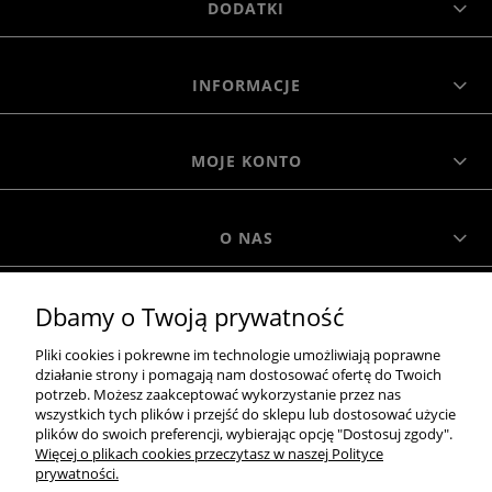
DODATKI
INFORMACJE
MOJE KONTO
O NAS
Dbamy o Twoją prywatność
MOROWO
Pliki cookies i pokrewne im technologie umożliwiają poprawne
działanie strony i pomagają nam dostosować ofertę do Twoich
WSZELKIE PRAWA ZASTRZEŻONE MOROWO © 2018
potrzeb. Możesz zaakceptować wykorzystanie przez nas
wszystkich tych plików i przejść do sklepu lub dostosować użycie
plików do swoich preferencji, wybierając opcję "Dostosuj zgody".
Więcej o plikach cookies przeczytasz w naszej Polityce
realizacja:
prywatności.
Sklep internetowy Shoper.pl