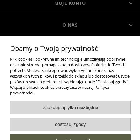
MOJE KONTO
O NAS
Dbamy o Twoją prywatność
MOROWO
Pliki cookies i pokrewne im technologie umożliwiają poprawne
działanie strony i pomagają nam dostosować ofertę do Twoich
WSZELKIE PRAWA ZASTRZEŻONE MOROWO © 2018
potrzeb. Możesz zaakceptować wykorzystanie przez nas
wszystkich tych plików i przejść do sklepu lub dostosować użycie
plików do swoich preferencji, wybierając opcję "Dostosuj zgody".
Więcej o plikach cookies przeczytasz w naszej Polityce
realizacja:
prywatności.
Sklep internetowy Shoper.pl
pokaż pełną wersję strony
zaakceptuj tylko niezbędne
NASZE ODZNAKI
dostosuj zgody
wyróżnienia są przyznawane przez