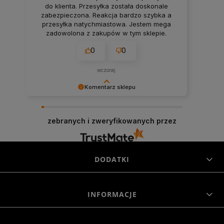
do klienta. Przesyłka została doskonale
zabezpieczona. Reakcja bardzo szybka a
przesyłka natychmiastowa. Jestem mega
zadowolona z zakupów w tym sklepie.
0
0
wczoraj
Komentarz sklepu
Niezmiernie jest nam miło, że nasza obsługa
trafiła w Twoje gusta. Mamy nadzieję, że to nie
zebranych i zweryfikowanych przez
ostatnie nasze spotkanie :)
DODATKI
INFORMACJE