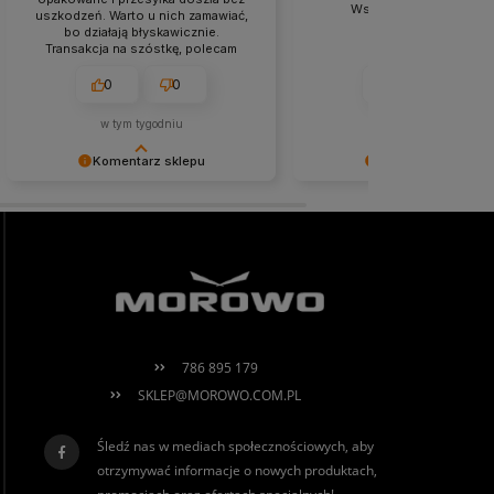
Wszystko gładko zosta
uszkodzeń. Warto u nich zamawiać,
zrealizowane.
bo działają błyskawicznie.
Transakcja na szóstkę, polecam
każdemu.
0
0
0
0
w tym tygodniu
w tym tygodniu
Komentarz sklepu
Komentarz sklepu
Agnieszka miło nam, że tak bardzo
Niezmiernie jest nam miło, 
ciepło oceniłeś naszą pracę. Mamy
obsługa trafiła w Twoje gus
nadzieję, że jeszcze do nas
nadzieję, że to nie ostatnie
powrócisz! Serdecznie
spotkanie :)
pozdrawiamy, Morowo Team
786 895 179
SKLEP@MOROWO.COM.PL
Śledź nas w mediach społecznościowych, aby
otrzymywać informacje o nowych produktach,