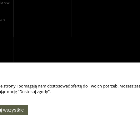
ian w
an i
nie strony i pomagają nam dostosować ofertę do Twoich potrzeb. Możesz zaa
jąc opcję "Dostosuj zgody".
NASZE ODZNAKI
j wszystkie