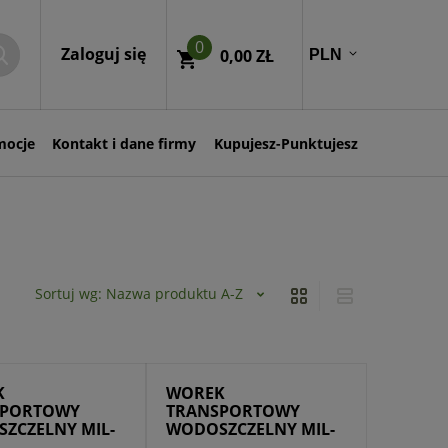
0
Zaloguj się
0,00 ZŁ
mocje
Kontakt i dane firmy
Kupujesz-Punktujesz
Sortuj wg:
Nazwa produktu A-Z
K
WOREK
SPORTOWY
TRANSPORTOWY
ZCZELNY MIL-
WODOSZCZELNY MIL-
 L BLACK
TEC 50 L BLACK