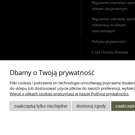
Regulamin zwrotów i wym
sklepie stacjonarnym
Regulamin zwrotów, wymi
reklamacji w sklepie
internetowym
Polityka prywatności
Czas i koszty dostawy
Dbamy o Twoją prywatność
WSZELKIE PRAWA ZASTRZEŻONE MOROWO © 2018
Pliki cookies i pokrewne im technologie umożliwiają poprawne działa
do sklepu lub dostosować użycie plików do swoich preferencji, wybiera
Więcej o plikach cookies przeczytasz w naszej Polityce prywatności.
zaakceptuj tylko niezbędne
dostosuj zgody
zaakceptu