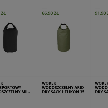
 ZŁ
66,90 ZŁ
91,90 
ejdź do produktu
Przejdź do produktu
Prze
EK
WOREK
WORE
SPORTOWY
WODOSZCZELNY ARID
WODOS
SZCZELNY MIL-
DRY SACK HELIKON 35
DRY S
0 L OLIVE
L OLIVE/CZARNY
L
POMA