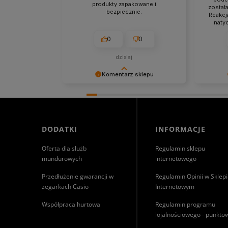
produkty zapakowane i
został
bezpiecznie.
Reakcj
naty
zado
0
0
dzisiaj
Komentarz sklepu
Cieszymy się, że byliśmy pomocni!
Niezmier
Mamy szczerą nadzieję, że
obsługa 
wspomnienia po zakupach w
nadzieję
naszym sklepie pozostaną z Tobą
spotkani
na dłużej. Z serdecznymi
DODATKI
INFORMACJE
pozdrowieniami, zespół Morowo
Oferta dla służb
Regulamin sklepu
mundurowych
internetowego
Przedłużenie gwarancji w
Regulamin Opinii w Sklep
zegarkach Casio
Internetowym
Współpraca hurtowa
Regulamin programu
lojalnościowego - punkt