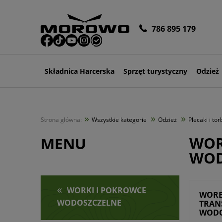
786 895 179
Składnica Harcerska
Sprzęt turystyczny
Odzież
»
»
»
Strona główna:
Wszystkie kategorie
Odzież
Plecaki i tor
WOR
MENU
WOD
«
WORKI I POKROWCE
WOR
WODOSZCZELNE
TRAN
WODO
TEC 1