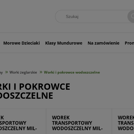
Morowe Dzieciaki
Klasy Mundurowe
Na zamówienie
Pro
»
»
by
Worki żeglarskie
Worki i pokrowce wodoszczelne
KI I POKROWCE
OSZCZELNE
EK
WOREK
WORE
SPORTOWY
TRANSPORTOWY
TRAN
SZCZELNY MIL-
WODOSZCZELNY MIL-
WODOS
0 L BLACK
TEC 10 L OLIVE
TEC 30