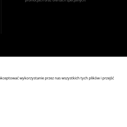
promocjach oraz ofertach specjalnych!
realizacja:
Sklep internetowy Shoper.pl
kceptować wykorzystanie przez nas wszystkich tych plików i przejść
wyróżnienia są przyznawane przez