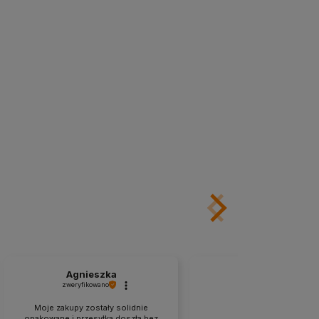
Agnieszka
Grzegorz
zweryfikowano
zweryfikowano
Moje zakupy zostały solidnie
opakowane i przesyłka doszła bez