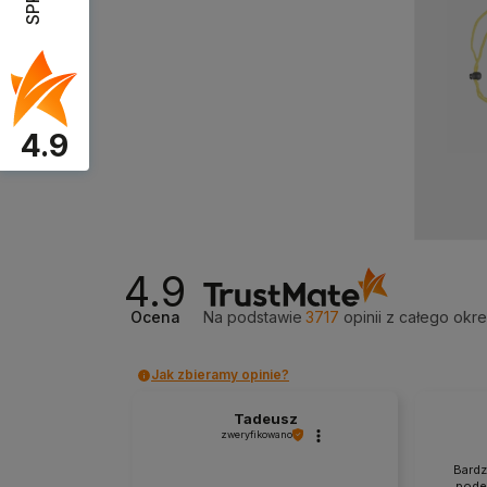
4.9
Produkt niedostępny
Pro
4.9
Ocena
Na podstawie
3717
opinii
z całego okr
Jak zbieramy opinie?
Tadeusz
zweryfikowano
Bardz
podej