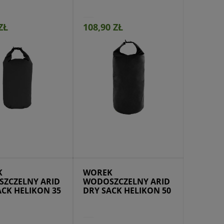
ZŁ
108,90 ZŁ
jdź do produktu
K
WOREK
ZCZELNY ARID
WODOSZCZELNY ARID
ACK HELIKON 35
DRY SACK HELIKON 50
L
RAŃCZOWY/CZARNY
POMARAŃCZOWY/CZARNY