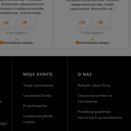
Paczka przyszła na czas. Solidnie
a doskonale zabezpieczona.
zapakowana paczka, trwałe
a bardzo szybka a przesyłka
opakowanie. Wszystko ok :)
chmiastowa. Jestem mega
wolona z zakupów w tym
sklepie.
0
0
0
0
w tym tygodniu
w tym tygodniu
Komentarz sklepu
Komentarz sklepu
nie jest nam miło, że nasza
Dziękujemy za miłe słowa!
trafiła w Twoje gusta. Mamy
Cieszymy się, że zakup przeszedł
, że to nie ostatnie nasze
bezproblemowo, oraz, że możemy
e :)
zapewnić odpowiednią obsługę tak
świetnym klientom. Dziękujemy raz
MOJE KONTO
O NAS
jeszcze!
Twoje zamówienia
Kontakt i dane firmy
Ustawienia konta
Chusty harcerskie na
ie
zamówienie
Przechowalnia
Produkcja gadżetów
Ustawienia plików
harcerskich na zamówienie
cookies
owego