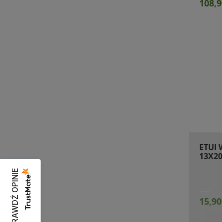
108,9
Przejdź do produktu
Prz
ETUI
13X20
SPRAWDŹ OPINIE
15,90