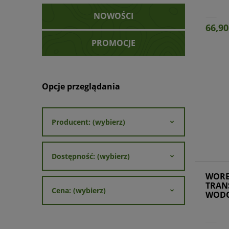
NOWOŚCI
66,90
PROMOCJE
Opcje przeglądania
Producent: (wybierz)
Przejdź do produktu
Prz
Dostępność: (wybierz)
WOR
TRAN
Cena: (wybierz)
WODO
TEC 5