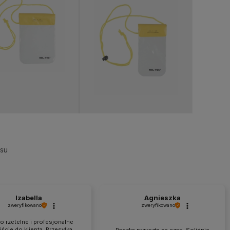
dukt niedostępny
esu
Izabella
Agnieszka
zweryfikowano
zweryfikowano
o rzetelne i profesjonalne
ście do klienta. Przesyłka