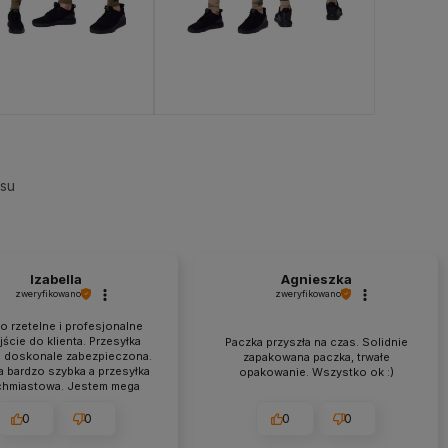
ejdź do produktu
esu
Izabella
Agnieszka
zweryfikowano
zweryfikowano
o rzetelne i profesjonalne
ście do klienta. Przesyłka
Paczka przyszła na czas. Solidnie
a doskonale zabezpieczona.
zapakowana paczka, trwałe
a bardzo szybka a przesyłka
opakowanie. Wszystko ok :)
chmiastowa. Jestem mega
wolona z zakupów w tym
sklepie.
0
0
0
0