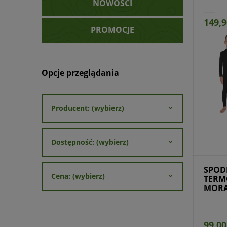
NOWOŚCI
149,9
PROMOCJE
Opcje przeglądania
Producent: (wybierz)
Przejdź do produktu
Prz
Dostępność: (wybierz)
SPOD
Cena: (wybierz)
TERM
MORA
99,00