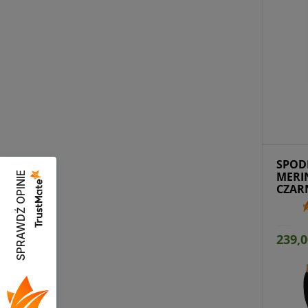
Przejdź do produktu
Prz
SPOD
MERI
SPRAWDŹ OPINIE
CZAR
239,0