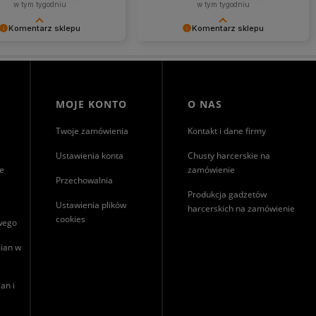
w tym tygodniu
w tym tygodniu
Komentarz sklepu
Komentarz sklepu
nie jest nam miło, że nasza
Dziękujemy za miłe słowa!
trafiła w Twoje gusta. Mamy
Cieszymy się, że zakup przeszedł
, że to nie ostatnie nasze
bezproblemowo, oraz, że możemy
e :)
zapewnić odpowiednią obsługę tak
świetnym klientom. Dziękujemy raz
MOJE KONTO
O NAS
jeszcze!
Twoje zamówienia
Kontakt i dane firmy
Ustawienia konta
Chusty harcerskie na
ie
zamówienie
Przechowalnia
Produkcja gadżetów
Ustawienia plików
harcerskich na zamówienie
cookies
owego
ian w
an i