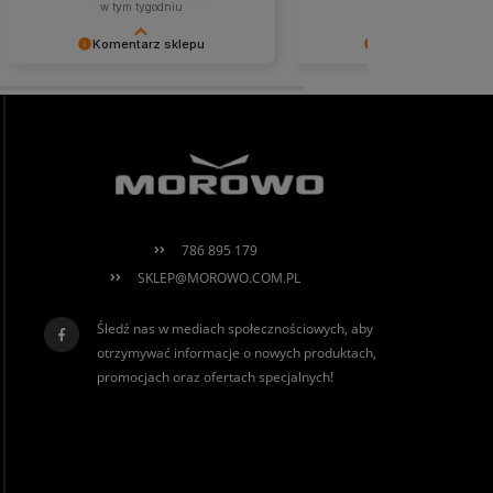
w tym tygodniu
w tym tygodniu
Komentarz sklepu
Komentarz sklepu
Agnieszka miło nam, że tak bardzo
Niezmiernie jest nam miło, 
ciepło oceniłeś naszą pracę. Mamy
obsługa trafiła w Twoje gus
nadzieję, że jeszcze do nas
nadzieję, że to nie ostatnie
powrócisz! Serdecznie
spotkanie :)
pozdrawiamy, Morowo Team
786 895 179
SKLEP@MOROWO.COM.PL
Śledź nas w mediach społecznościowych, aby
otrzymywać informacje o nowych produktach,
promocjach oraz ofertach specjalnych!