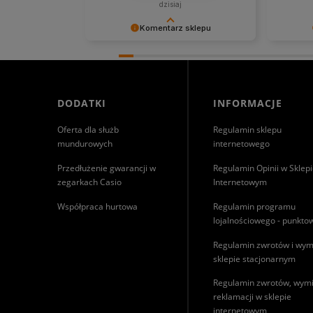
dzisiaj
Komentarz sklepu
Cieszymy się, że byliśmy pomocni!
Niezmier
Mamy szczerą nadzieję, że
obsługa 
wspomnienia po zakupach w
nadzieję
naszym sklepie pozostaną z Tobą
spotkani
na dłużej. Z serdecznymi
DODATKI
INFORMACJE
pozdrowieniami, zespół Morowo
Oferta dla służb
Regulamin sklepu
mundurowych
internetowego
Przedłużenie gwarancji w
Regulamin Opinii w Sklep
zegarkach Casio
Internetowym
Współpraca hurtowa
Regulamin programu
lojalnościowego - punkt
Regulamin zwrotów i wym
sklepie stacjonarnym
Regulamin zwrotów, wymi
reklamacji w sklepie
internetowym