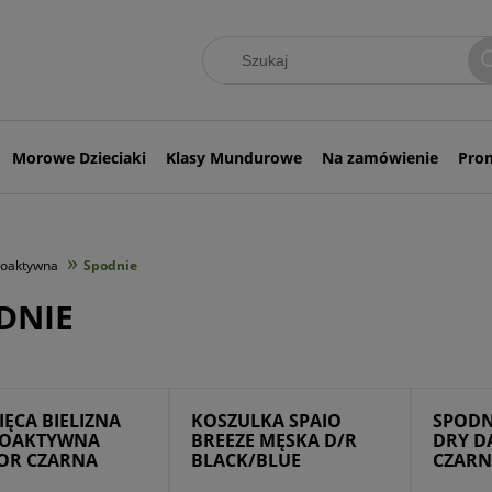
Morowe Dzieciaki
Klasy Mundurowe
Na zamówienie
Pro
»
moaktywna
Spodnie
DNIE
IĘCA BIELIZNA
KOSZULKA SPAIO
SPODN
OAKTYWNA
BREEZE MĘSKA D/R
DRY D
OR CZARNA
BLACK/BLUE
CZARN