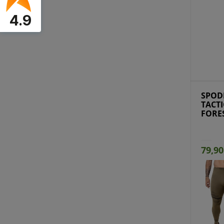
4.9
Przejdź do produktu
Prz
SPOD
TACTI
FORE
79,90