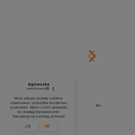
Agnieszka
Grzegorz
zweryfikowano
zweryfikowano
Moje zakupy zostały solidnie
opakowane i przesyłka doszła bez
Wszystko gładko zosta
uszkodzeń. Warto u nich zamawiać,
zrealizowane.
bo działają błyskawicznie.
Transakcja na szóstkę, polecam
każdemu.
0
0
0
0