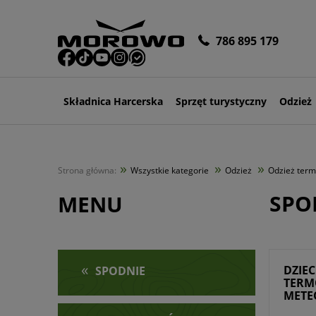
786 895 179
Składnica Harcerska
Sprzęt turystyczny
Odzież
»
»
»
Strona główna:
Wszystkie kategorie
Odzież
Odzież ter
SPO
MENU
«
DZIEC
SPODNIE
TERM
METE