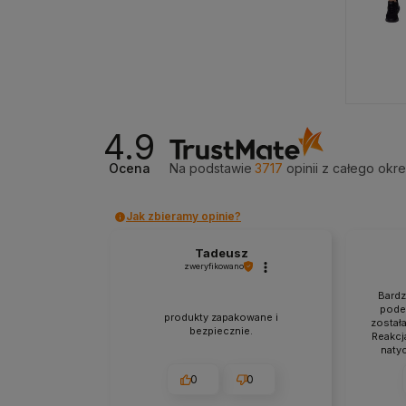
Przejdź do produktu
Prz
4.9
Ocena
Na podstawie
3717
opinii
z całego okr
Jak zbieramy opinie?
Tadeusz
zweryfikowano
Bardz
podej
produkty zapakowane i
został
bezpiecznie.
Reakcj
naty
zado
0
0