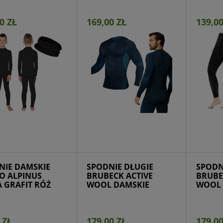
0 ZŁ
169,00 ZŁ
139,00
ejdź do produktu
Przejdź do produktu
Prze
NIE DAMSKIE
SPODNIE DŁUGIE
SPODN
O ALPINUS
BRUBECK ACTIVE
BRUBE
 GRAFIT RÓŻ
WOOL DAMSKIE
WOOL 
 ZŁ
179,00 ZŁ
179,00