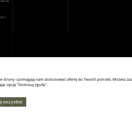
ian w
an i
nie strony i pomagają nam dostosować ofertę do Twoich potrzeb. Możesz zaa
jąc opcję "Dostosuj zgody".
NASZE ODZNAKI
j wszystkie