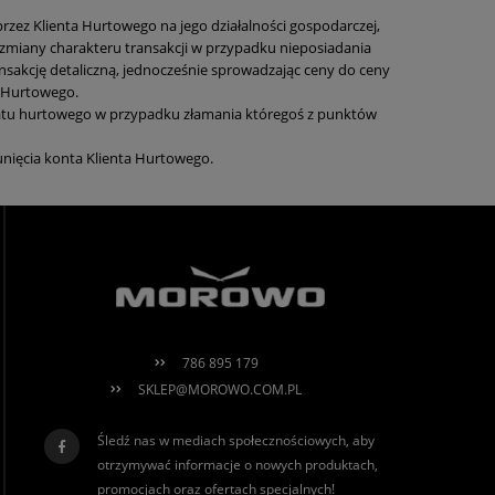
rzez Klienta Hurtowego na jego działalności gospodarczej,
zmiany charakteru transakcji w przypadku nieposiadania
nsakcję detaliczną, jednocześnie sprowadzając ceny do ceny
a Hurtowego.
batu hurtowego w przypadku złamania któregoś z punktów
unięcia konta Klienta Hurtowego.
786 895 179
SKLEP@MOROWO.COM.PL
Śledź nas w mediach społecznościowych, aby
otrzymywać informacje o nowych produktach,
promocjach oraz ofertach specjalnych!