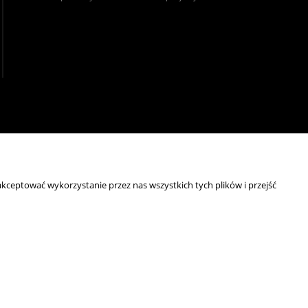
realizacja:
Sklep internetowy Shoper.pl
kceptować wykorzystanie przez nas wszystkich tych plików i przejść
wyróżnienia są przyznawane przez