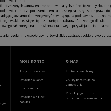
podstawie NIP-u).
ikacji złożonych zamówień oraz anulowania tych, które nie zostały złożone p
odstawie NIP-u). Za porozumieniem stron, Sklep zastrzega sobie prawo do 
siadającej tożsamość prawną (weryfikowaną np. na podstawie NIP-u), na tra
ącego w Sklepie. Wiąże się to z usunięciem rabatu, oferowanego dla Klient
rtowego założonego na dane Klienta Hurtowego, przywileju posiadania ra
zania regulaminu współpracy hurtowej, Sklep zastrzega sobie prawo do us
MOJE KONTO
O NAS
Twoje zamówienia
Kontakt i dane firmy
Ustawienia konta
Chusty harcerskie na
ie
zamówienie
Przechowalnia
Produkcja gadżetów
Ustawienia plików
harcerskich na zamówienie
cookies
owego