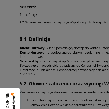
SPIS TREŚCI
§
1 Definicje
§
2 Główne założenia oraz wymogi Współpracy Hurtowej (B2B
§ 1. Definicje
Klient Hurtowy
- klient, posiadający dostęp do konta hurto
Konto Hurtowe
– uregulowana odrębnym regulaminem nieodpł
konto hurtowe.
Sklep
– sklep internetowy sklep Morowo.com.pl prowadzony
Sprzedawca
– przedsiębiorca wpisany do Centralnej Ewidencj
i Informacji o Działalności Gospodarczej prowadzący działal
100753742.
§ 2. Główne założenia oraz wymogi W
Założenia oraz wymogi stanowią uzupełnienie regulaminu sk
SPRAWDŹ OPINIE
Klient Hurtowy winien być reprezentantem aktywnej dz
Zamówienie złożone w sklepie przez Klienta Hurtowego