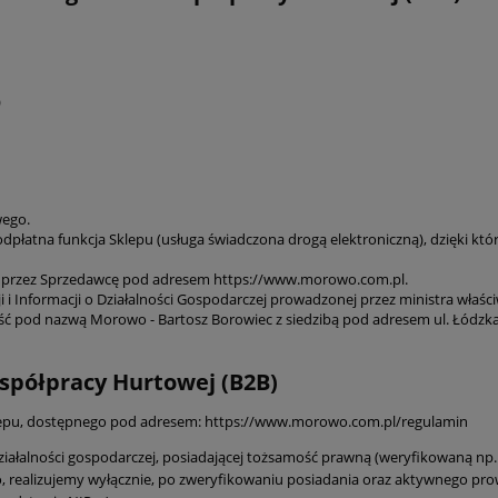
)
wego.
atna funkcja Sklepu (usługa świadczona drogą elektroniczną), dzięki któr
 przez Sprzedawcę pod adresem https://www.morowo.com.pl.
i i Informacji o Działalności Gospodarczej prowadzonej przez ministra właś
ność pod nazwą Morowo - Bartosz Borowiec z siedzibą pod adresem ul. Łódz
spółpracy Hurtowej (B2B)
lepu, dostępnego pod adresem:
https://www.morowo.com.pl/regulamin
iałalności gospodarczej, posiadającej tożsamość prawną (weryfikowaną np.
, realizujemy wyłącznie, po zweryfikowaniu posiadania oraz aktywnego prow