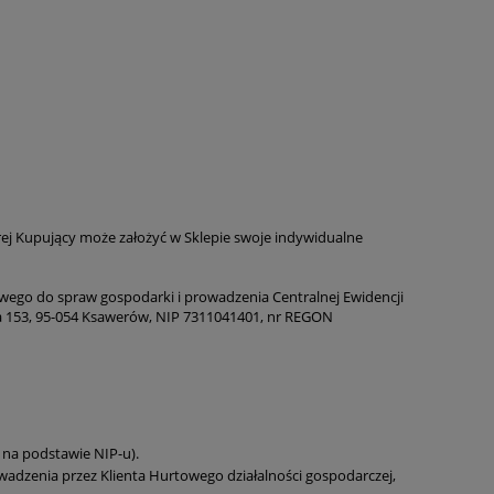
ej Kupujący może założyć w Sklepie swoje indywidualne
ciwego do spraw gospodarki i prowadzenia Centralnej Ewidencji
ka 153, 95-054 Ksawerów, NIP 7311041401, nr REGON
 na podstawie NIP-u).
adzenia przez Klienta Hurtowego działalności gospodarczej,