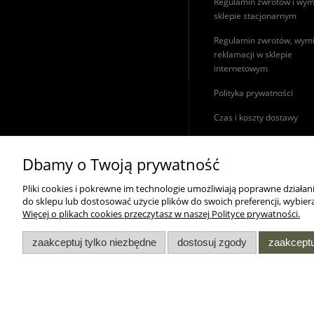
Regulamin zwrotów i wym
sklepie stacjonarnym
Regulamin zwrotów, wymi
reklamacji w sklepie
internetowym
Polityka prywatności
Czas i koszty dostawy
Dbamy o Twoją prywatność
WSZELKIE PRAWA ZASTRZEŻONE MOROWO © 2018
Pliki cookies i pokrewne im technologie umożliwiają poprawne działa
do sklepu lub dostosować użycie plików do swoich preferencji, wybiera
Więcej o plikach cookies przeczytasz w naszej Polityce prywatności.
zaakceptuj tylko niezbędne
dostosuj zgody
zaakceptu