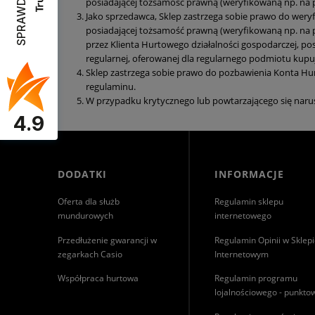
posiadającej tożsamość prawną (weryfikowaną np. na 
Jako sprzedawca, Sklep zastrzega sobie prawo do weryf
posiadającej tożsamość prawną (weryfikowaną np. na p
przez Klienta Hurtowego działalności gospodarczej, po
regularnej, oferowanej dla regularnego podmiotu kupuj
Sklep zastrzega sobie prawo do pozbawienia Konta Hu
regulaminu.
W przypadku krytycznego lub powtarzającego się narus
4.9
DODATKI
INFORMACJE
Oferta dla służb
Regulamin sklepu
mundurowych
internetowego
Przedłużenie gwarancji w
Regulamin Opinii w Sklep
zegarkach Casio
Internetowym
Współpraca hurtowa
Regulamin programu
lojalnościowego - punkt