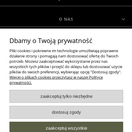
O NAS
Dbamy o Twoją prywatność
MOROWO
Pliki cookies i pokrewne im technologie umożliwiają poprawne
działanie strony i pomagają nam dostosować ofertę do Twoich
WSZELKIE PRAWA ZASTRZEŻONE MOROWO © 2018
potrzeb. Możesz zaakceptować wykorzystanie przez nas
wszystkich tych plików i przejść do sklepu lub dostosować użycie
plików do swoich preferencji, wybierając opcję "Dostosuj zgody".
Więcej o plikach cookies przeczytasz w naszej Polityce
realizacja:
prywatności.
Sklep internetowy Shoper.pl
zaakceptuj tylko niezbędne
pokaż pełną wersję strony
dostosuj zgody
NASZE ODZNAKI
wyróżnienia są przyznawane przez
zaakceptuj wszystkie