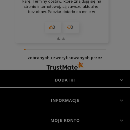
karę. Terminy dostaw, które znajdują się na
stronie internetowej, są zawsze aktualne,
bez obaw. Paczka dotarła do mnie w
nienaruszonym stanie. Super
zabezpieczenie. Udane zakupy i przyjemna
0
0
obsługa. Warto.
dzisiaj
zebranych i zweryfikowanych przez
DODATKI
INFORMACJE
MOJE KONTO