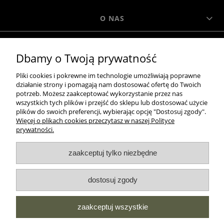
O NAS
MOROWO
Dbamy o Twoją prywatność
Pliki cookies i pokrewne im technologie umożliwiają poprawne
WSZELKIE PRAWA ZASTRZEŻONE MOROWO © 2018
działanie strony i pomagają nam dostosować ofertę do Twoich
potrzeb. Możesz zaakceptować wykorzystanie przez nas
wszystkich tych plików i przejść do sklepu lub dostosować użycie
plików do swoich preferencji, wybierając opcję "Dostosuj zgody".
realizacja:
Więcej o plikach cookies przeczytasz w naszej Polityce
prywatności.
Sklep internetowy Shoper.pl
pokaż pełną wersję strony
zaakceptuj tylko niezbędne
NASZE ODZNAKI
dostosuj zgody
wyróżnienia są przyznawane przez
zaakceptuj wszystkie