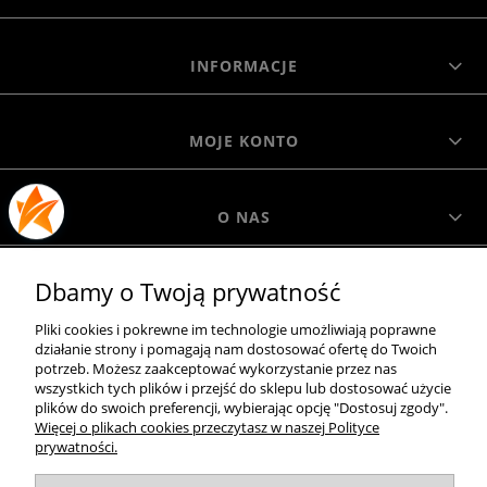
INFORMACJE
MOJE KONTO
O NAS
Dbamy o Twoją prywatność
MOROWO
Pliki cookies i pokrewne im technologie umożliwiają poprawne
działanie strony i pomagają nam dostosować ofertę do Twoich
WSZELKIE PRAWA ZASTRZEŻONE MOROWO © 2018
potrzeb. Możesz zaakceptować wykorzystanie przez nas
wszystkich tych plików i przejść do sklepu lub dostosować użycie
plików do swoich preferencji, wybierając opcję "Dostosuj zgody".
Więcej o plikach cookies przeczytasz w naszej Polityce
realizacja:
prywatności.
Sklep internetowy Shoper.pl