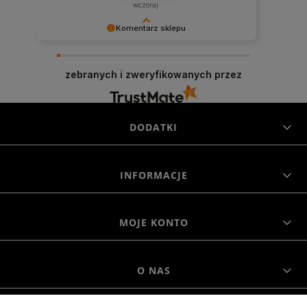
wczoraj
Komentarz sklepu
Niezmiernie jest nam miło, że nasza obsługa
trafiła w Twoje gusta. Mamy nadzieję, że to nie
zebranych i zweryfikowanych przez
ostatnie nasze spotkanie :)
DODATKI
INFORMACJE
MOJE KONTO
O NAS