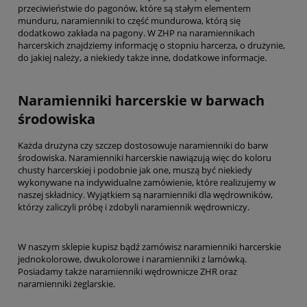
przeciwieństwie do pagonów, które są stałym elementem
munduru, naramienniki to część mundurowa, którą się
dodatkowo zakłada na pagony. W ZHP na naramiennikach
harcerskich znajdziemy informację o stopniu harcerza, o drużynie,
do jakiej należy, a niekiedy także inne, dodatkowe informacje.
Naramienniki harcerskie w barwach
środowiska
Każda drużyna czy szczep dostosowuje naramienniki do barw
środowiska. Naramienniki harcerskie nawiązują więc do koloru
chusty harcerskiej
i podobnie jak one, muszą być niekiedy
wykonywane na indywidualne zamówienie, które realizujemy w
naszej składnicy. Wyjątkiem są naramienniki dla wędrowników,
którzy zaliczyli próbę i zdobyli naramiennik wędrowniczy.
W naszym sklepie kupisz bądź zamówisz naramienniki harcerskie
jednokolorowe, dwukolorowe i naramienniki z lamówką.
Posiadamy także naramienniki wędrownicze ZHR oraz
naramienniki żeglarskie.