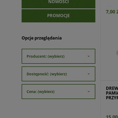
NOWOŚCI
7,00 
PROMOCJE
Opcje przeglądania
Producent: (wybierz)
Przejdź do produktu
Prz
Dostępność: (wybierz)
DREW
Cena: (wybierz)
PAMI
PRZY
HARC
15,00