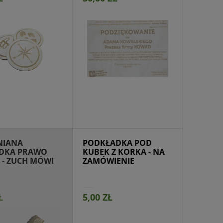
ny na zamówienie
NIANA
PODKŁADKA POD
DKA PRAWO
KUBEK Z KORKA - NA
 - ZUCH MÓWI
ZAMÓWIENIE
DĘ
Ł
5,00 ZŁ