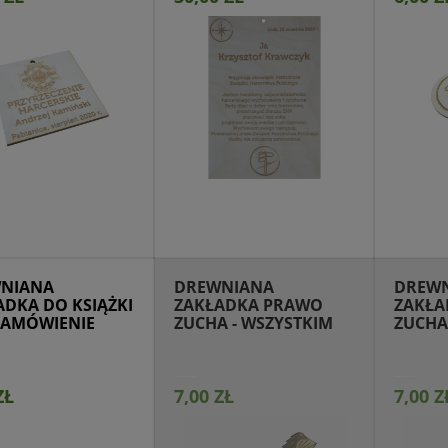
pny na zamówienie
Dostępny na zamówienie
Dostęp
NIANA
DREWNIANA
DREW
ADKA DO KSIĄŻKI
ZAKŁADKA PRAWO
ZAKŁA
 ZAMÓWIENIE
ZUCHA - WSZYSTKIM
ZUCHA
JEST...
PRAW
ZŁ
7,00 ZŁ
7,00 Z