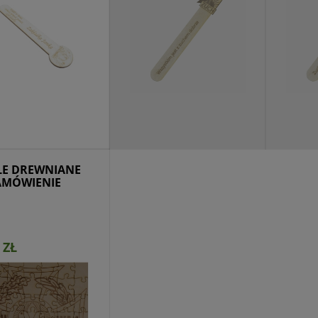
dukt niedostępny
Produkt niedostępny
Dostęp
LE DREWNIANE
AMÓWIENIE
 ZŁ