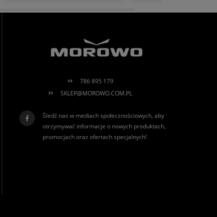
Dziękujemy za miłe słowa!
Agnieszka miło nam, że tak
Cieszymy się, że zakup przeszedł
ciepło oceniłeś naszą prac
bezproblemowo, oraz, że możemy
nadzieję, że jeszcze do nas
zapewnić odpowiednią obsługę tak
powrócisz! Serdecznie
świetnym klientom. Dziękujemy raz
pozdrawiamy, Morowo Tea
jeszcze!
786 895 179
SKLEP@MOROWO.COM.PL
Śledź nas w mediach społecznościowych, aby
otrzymywać informacje o nowych produktach,
promocjach oraz ofertach specjalnych!