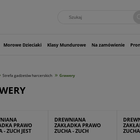
Morowe Dzieciaki
Klasy Mundurowe
Na zamówienie
Pro
»
»
Strefa gadżetów harcerskich
Grawery
WERY
NIANA
DREWNIANA
DREW
ADKA PRAWO
ZAKŁADKA PRAWO
ZAKŁA
 - ZUCH JEST
ZUCHA - ZUCH
ZUCHA
LNY
KOCHA...
PAMIĘT