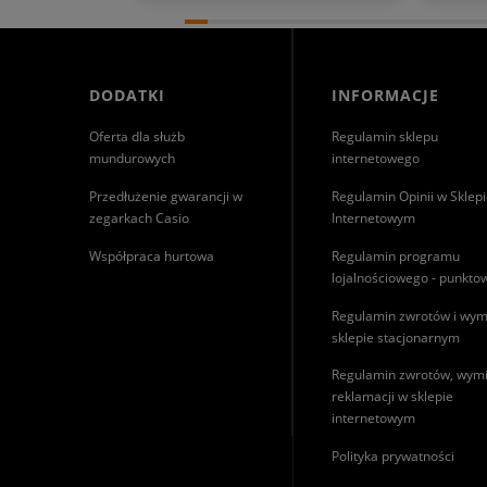
Cieszymy
Mamy szc
wspomni
naszym 
na dłuże
DODATKI
INFORMACJE
pozdrow
Oferta dla służb
Regulamin sklepu
mundurowych
internetowego
Przedłużenie gwarancji w
Regulamin Opinii w Sklep
zegarkach Casio
Internetowym
Współpraca hurtowa
Regulamin programu
lojalnościowego - punkt
Regulamin zwrotów i wym
sklepie stacjonarnym
Regulamin zwrotów, wymi
reklamacji w sklepie
internetowym
Polityka prywatności