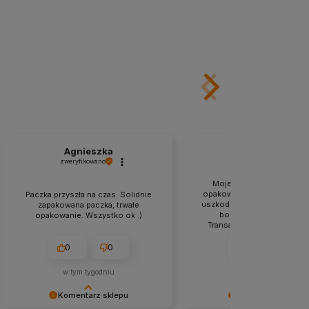
Agnieszka
Agnieszka
zweryfikowano
zweryfikowano
Moje zakupy zostały soli
opakowane i przesyłka dosz
Paczka przyszła na czas. Solidnie
uszkodzeń. Warto u nich za
zapakowana paczka, trwałe
bo działają błyskawiczni
opakowanie. Wszystko ok :)
Transakcja na szóstkę, po
każdemu.
0
0
0
0
w tym tygodniu
w tym tygodniu
Komentarz sklepu
Komentarz sklepu