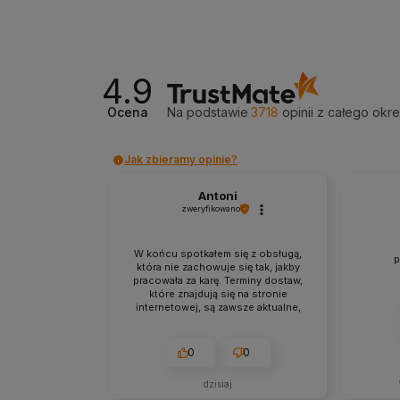
4.9
Ocena
Na podstawie
3718
opinii
z całego okr
Jak zbieramy opinie?
Antoni
zweryfikowano
W końcu spotkałem się z obsługą,
p
która nie zachowuje się tak, jakby
pracowała za karę. Terminy dostaw,
które znajdują się na stronie
internetowej, są zawsze aktualne,
bez obaw. Paczka dotarła do mnie w
nienaruszonym stanie. Super
zabezpieczenie. Udane zakupy i
0
0
przyjemna obsługa. Warto.
dzisiaj