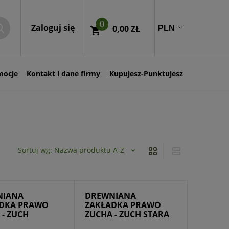
0
Zaloguj się
0,00 ZŁ
mocje
Kontakt i dane firmy
Kupujesz-Punktujesz
Sortuj wg:
Nazwa produktu A-Z
NIANA
DREWNIANA
DKA PRAWO
ZAKŁADKA PRAWO
 - ZUCH
ZUCHA - ZUCH STARA
A...
SIĘ...