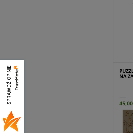
Dostępny na zamówienie
Pro
SPRAWDŹ OPINIE
PUZZ
NA Z
45,00