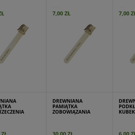
ZŁ
7,00 ZŁ
7,00 Z
ejdź do produktu
Przejdź do produktu
Prze
NIANA
DREWNIANA
DREW
ĄTKA
PAMIĄTKA
PODKŁ
RZECZENIA
ZOBOWIĄZANIA
KUBEK
ERSKIEGO
INSTRUKTORSKIEGO
WZOR
 ZŁ
30,00 ZŁ
6,00 Z