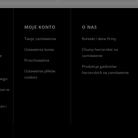
 się, że byliśmy pomocni!
Niezmiernie jest nam miło, że nasza
zerą nadzieję, że
obsługa trafiła w Twoje gusta. Mamy
enia po zakupach w
nadzieję, że to nie ostatnie nasze
sklepie pozostaną z Tobą
spotkanie :)
j. Z serdecznymi
MOJE KONTO
O NAS
ieniami, zespół Morowo
Twoje zamówienia
Kontakt i dane firmy
Ustawienia konta
Chusty harcerskie na
ie
zamówienie
Przechowalnia
Produkcja gadżetów
Ustawienia plików
harcerskich na zamówienie
cookies
owego
ian w
an i