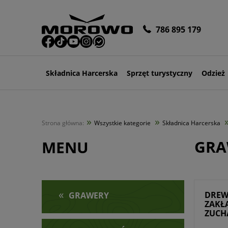
786 895 179
Składnica Harcerska
Sprzęt turystyczny
Odzież
»
»
Strona główna:
Wszystkie kategorie
Składnica Harcerska
GRA
MENU
«
DREW
GRAWERY
ZAKŁ
ZUCHA
DZIE