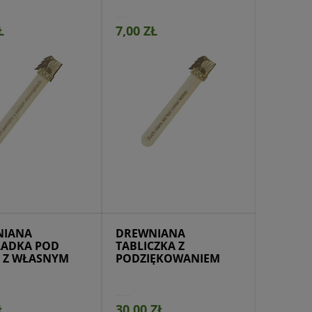
Ł
7,00 ZŁ
jdź do produktu
NIANA
DREWNIANA
ADKA POD
TABLICZKA Z
 Z WŁASNYM
PODZIĘKOWANIEM
EM
Ł
30,00 ZŁ