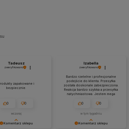
esu
Tadeusz
Izabella
zweryfikowano
zweryfikowano
Bardzo rzetelne i profesjonalne
podejście do klienta. Przesyłka
rodukty zapakowane i
została doskonale zabezpieczona.
bezpiecznie.
Reakcja bardzo szybka a przesyłka
natychmiastowa. Jestem mega
zadowolona z zakupów w tym
sklepie.
0
0
0
0
wczoraj
w tym tygodniu
Komentarz sklepu
Komentarz sklepu