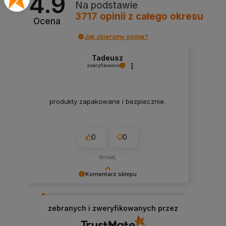
4.9
Na podstawie
3717
opinii
z całego okresu
Ocena
Jak zbieramy opinie?
Tadeusz
zweryfikowano
produkty zapakowane i bezpiecznie.
0
0
dzisiaj
Komentarz sklepu
Cieszymy się, że byliśmy pomocni! Mamy
szczerą nadzieję, że wspomnienia po zakupach
zebranych i zweryfikowanych przez
w naszym sklepie pozostaną z Tobą na dłużej. Z
serdecznymi pozdrowieniami, zespół Morowo