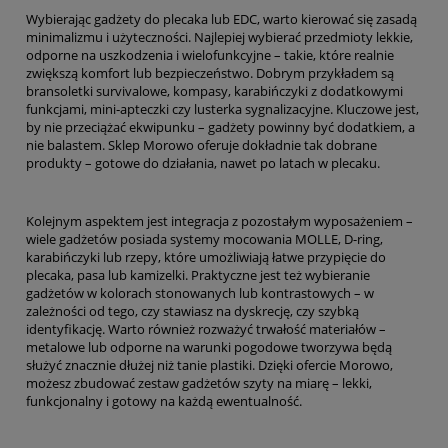
Wybierając gadżety do plecaka lub EDC, warto kierować się zasadą
minimalizmu i użyteczności. Najlepiej wybierać przedmioty lekkie,
odporne na uszkodzenia i wielofunkcyjne – takie, które realnie
zwiększą komfort lub bezpieczeństwo. Dobrym przykładem są
bransoletki survivalowe, kompasy, karabińczyki z dodatkowymi
funkcjami, mini‑apteczki czy lusterka sygnalizacyjne. Kluczowe jest,
by nie przeciążać ekwipunku – gadżety powinny być dodatkiem, a
nie balastem. Sklep Morowo oferuje dokładnie tak dobrane
produkty – gotowe do działania, nawet po latach w plecaku.
Kolejnym aspektem jest integracja z pozostałym wyposażeniem –
wiele gadżetów posiada systemy mocowania MOLLE, D-ring,
karabińczyki lub rzepy, które umożliwiają łatwe przypięcie do
plecaka, pasa lub kamizelki. Praktyczne jest też wybieranie
gadżetów w kolorach stonowanych lub kontrastowych – w
zależności od tego, czy stawiasz na dyskrecję, czy szybką
identyfikację. Warto również rozważyć trwałość materiałów –
metalowe lub odporne na warunki pogodowe tworzywa będą
służyć znacznie dłużej niż tanie plastiki. Dzięki ofercie Morowo,
możesz zbudować zestaw gadżetów szyty na miarę – lekki,
funkcjonalny i gotowy na każdą ewentualność.