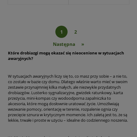
1
2
»
Które drobiazgi mogą okazać się nieocenione w sytuacjach
awaryjnych?
W sytuacjach awaryjnych liczy się to, co masz przy sobie – a nie to,
co zostało w bazie czy domu. Dlatego właśnie warto mieć w swoim
zestawie przynajmniej kilka małych, ale niezwykle przydatnych
drobiazgów. Lusterko sygnalizacyjne, gwizdek ratunkowy, karta
przeżycia, mini-kompas czy wodoodporna zapalniczka to
akcesoria, które mogą dosłownie uratować życie. Umożliwiają
wezwanie pomocy, orientację w terenie, rozpalenie ognia czy
przecięcie sznura w krytycznym momencie. Ich zaletą jest to, że są
lekkie, trwałe i proste w użyciu – idealne do codziennego noszenia.