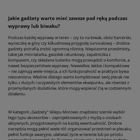
Jakie gadżety warto mieć zawsze pod ręką podczas
wyprawy lub biwaku?
Podczas każdej wyprawy w teren – czy to na biwak, obóz harcerski,
wycieczkę w góry czy kilkudniową przygodę survivalową – drobne
gadżety potrafią zrobić ogromną różnicę. Niepozorne przedmioty,
takie jak mini-latarka, gwizdek ratunkowy, zapalniczka z
kompasem, czy składane lusterko mogą przesądzić o komforcie, a
nawet bezpieczeństwie wyprawy. Niewielkie, lekkie i kompaktowe
– nie zajmują wiele miejsca, a ich funkcjonalność w praktyce bywa
nieoceniona. Właśnie dlatego warto kompletować swój plecak nie
tylko z dużych i oczywistych elementów ekwipunku, ale również z
przemyślanych dodatków, które mogą wspierać Cię w codziennym
działaniu.
W kategorii „Gadżety” sklepu Morowo znajdziesz szeroki wybór
tego typu akcesoriów – zaprojektowanych z myślą o osobach
aktywnych, przygotowanych na każdą ewentualność. Drobne
narzędzia mogą pełnić wiele ról: organizować przestrzeń w plecaku,
pełnić funkcje awaryjne, ułatwiać życie w terenie lub po prostu