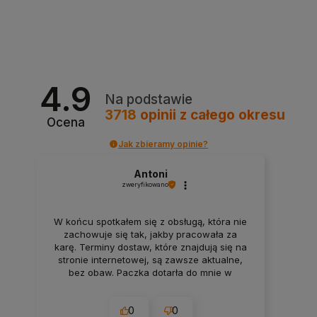
4.9
Na podstawie
3718
opinii
z całego okresu
Ocena
Jak zbieramy opinie?
Antoni
zweryfikowano
W końcu spotkałem się z obsługą, która nie
zachowuje się tak, jakby pracowała za
karę. Terminy dostaw, które znajdują się na
stronie internetowej, są zawsze aktualne,
bez obaw. Paczka dotarła do mnie w
nienaruszonym stanie. Super
zabezpieczenie. Udane zakupy i przyjemna
0
0
obsługa. Warto.