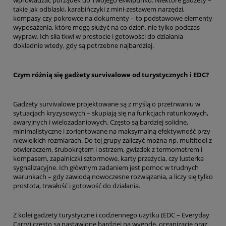
wprowadzać porządek do Twojego ekwipunku. Niektóre gadżety –
takie jak odblaski, karabińczyki z mini-zestawem narzędzi,
kompasy czy pokrowce na dokumenty – to podstawowe elementy
wyposażenia, które mogą służyć na co dzień, nie tylko podczas
wypraw. Ich siła tkwi w prostocie i gotowości do działania
dokładnie wtedy, gdy są potrzebne najbardziej.
Czym różnią się gadżety survivalowe od turystycznych i EDC?
Gadżety survivalowe projektowane są z myślą o przetrwaniu w
sytuacjach kryzysowych – skupiają się na funkcjach ratunkowych,
awaryjnych i wielozadaniowych. Często są bardziej solidne,
minimalistyczne i zorientowane na maksymalną efektywność przy
niewielkich rozmiarach. Do tej grupy zaliczyć można np. multitool z
otwieraczem, śrubokrętem i ostrzem, gwizdek z termometrem i
kompasem, zapalniczki sztormowe, karty przeżycia, czy lusterka
sygnalizacyjne. Ich głównym zadaniem jest pomoc w trudnych
warunkach – gdy zawiodą nowoczesne rozwiązania, a liczy się tylko
prostota, trwałość i gotowość do działania.
Z kolei gadżety turystyczne i codziennego użytku (EDC – Everyday
Carry) często są nastawione bardziej na wygodę, organizację oraz