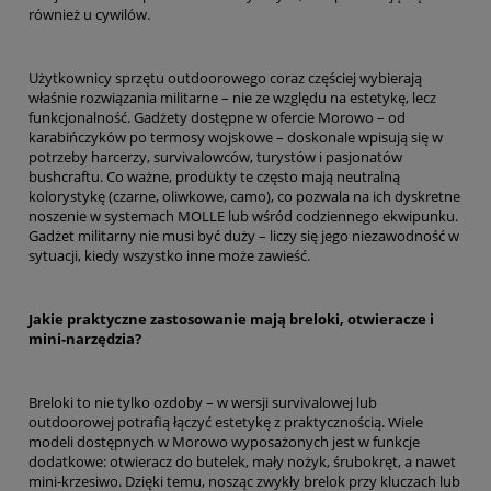
również u cywilów.
Użytkownicy sprzętu outdoorowego coraz częściej wybierają
właśnie rozwiązania militarne – nie ze względu na estetykę, lecz
funkcjonalność. Gadżety dostępne w ofercie Morowo – od
karabińczyków po termosy wojskowe – doskonale wpisują się w
potrzeby harcerzy, survivalowców, turystów i pasjonatów
bushcraftu. Co ważne, produkty te często mają neutralną
kolorystykę (czarne, oliwkowe, camo), co pozwala na ich dyskretne
noszenie w systemach MOLLE lub wśród codziennego ekwipunku.
Gadżet militarny nie musi być duży – liczy się jego niezawodność w
sytuacji, kiedy wszystko inne może zawieść.
Jakie praktyczne zastosowanie mają breloki, otwieracze i
mini-narzędzia?
Breloki to nie tylko ozdoby – w wersji survivalowej lub
outdoorowej potrafią łączyć estetykę z praktycznością. Wiele
modeli dostępnych w Morowo wyposażonych jest w funkcje
dodatkowe: otwieracz do butelek, mały nożyk, śrubokręt, a nawet
mini‑krzesiwo. Dzięki temu, nosząc zwykły brelok przy kluczach lub