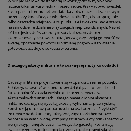
W sklepie Morowo dostępne są również gadżety hybrydowe –
łączące kilka funkcji w jednym przedmiocie. Przykładowo: gwizdek
z kompasem i termometrem, latarka z otwieraczem i zapasowym
nożem, czy karabińczyk z wbudowaną piłą. Tego typu sprzęt nie
tylko oszczędza miejsce w ekwipunku, ale i zwiększa Twoje szanse
na samodzielne działanie w sytuacjach nieprzewidzianych. Nawet
jeśli nie jesteś doświadczonym survivalowcem, dobrze
skompletowany zestaw drobiazgów zwiększy Twoją gotowość na
awarię, opóźnienie powrotu lub zmianę pogody – a to właśnie
gotowość decyduje o sukcesie w terenie.
Dlaczego gadżety militarne to coś więcej niż tylko dodatki?
Gadżety militarne projektowane są w oparciu o realne potrzeby
żołnierzy, ratowników i operatorów działających w terenie – ich
funkcjonalność została wielokrotnie przetestowana w
ekstremalnych warunkach. Dlatego nawet drobne akcesoria
militarne cechują się wysoką jakością wykonania, przemyślaną
konstrukcją oraz dużą odpornością na uszkodzenia. Przykłady?
Pokrowce na dokumenty taktyczne, zapalniczki benzynowe
odporne na wiatr i wodę, kompasy szturmowe czy mini‑apteczki w
wersji przypinanej do pasa – to wszystko gadżety, które mają
swoje korzenie w potrzebach taktycznych, ale sprawdzają się