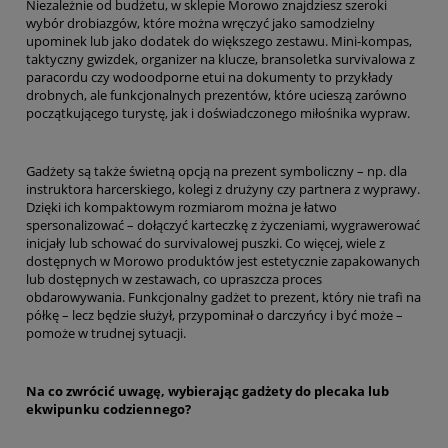
Niezależnie od budżetu, w sklepie Morowo znajdziesz szeroki
wybór drobiazgów, które można wręczyć jako samodzielny
upominek lub jako dodatek do większego zestawu. Mini-kompas,
taktyczny gwizdek, organizer na klucze, bransoletka survivalowa z
paracordu czy wodoodporne etui na dokumenty to przykłady
drobnych, ale funkcjonalnych prezentów, które ucieszą zarówno
początkującego turystę, jak i doświadczonego miłośnika wypraw.
Gadżety są także świetną opcją na prezent symboliczny – np. dla
instruktora harcerskiego, kolegi z drużyny czy partnera z wyprawy.
Dzięki ich kompaktowym rozmiarom można je łatwo
spersonalizować – dołączyć karteczkę z życzeniami, wygrawerować
inicjały lub schować do survivalowej puszki. Co więcej, wiele z
dostępnych w Morowo produktów jest estetycznie zapakowanych
lub dostępnych w zestawach, co upraszcza proces
obdarowywania. Funkcjonalny gadżet to prezent, który nie trafi na
półkę – lecz będzie służył, przypominał o darczyńcy i być może –
pomoże w trudnej sytuacji.
Na co zwrócić uwagę, wybierając gadżety do plecaka lub
ekwipunku codziennego?