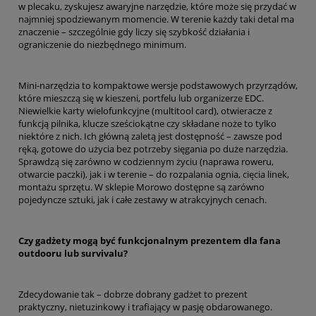
w plecaku, zyskujesz awaryjne narzędzie, które może się przydać w
najmniej spodziewanym momencie. W terenie każdy taki detal ma
znaczenie – szczególnie gdy liczy się szybkość działania i
ograniczenie do niezbędnego minimum.
Mini-narzędzia to kompaktowe wersje podstawowych przyrządów,
które mieszczą się w kieszeni, portfelu lub organizerze EDC.
Niewielkie karty wielofunkcyjne (multitool card), otwieracze z
funkcją pilnika, klucze sześciokątne czy składane noże to tylko
niektóre z nich. Ich główną zaletą jest dostępność – zawsze pod
ręką, gotowe do użycia bez potrzeby sięgania po duże narzędzia.
Sprawdzą się zarówno w codziennym życiu (naprawa roweru,
otwarcie paczki), jak i w terenie – do rozpalania ognia, cięcia linek,
montażu sprzętu. W sklepie Morowo dostępne są zarówno
pojedyncze sztuki, jak i całe zestawy w atrakcyjnych cenach.
Czy gadżety mogą być funkcjonalnym prezentem dla fana
outdooru lub survivalu?
Zdecydowanie tak – dobrze dobrany gadżet to prezent
praktyczny, nietuzinkowy i trafiający w pasję obdarowanego.