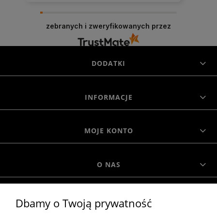
Cieszymy się, że byliśmy pomocni! Mamy
szczerą nadzieję, że wspomnienia po zakupach
zebranych i zweryfikowanych przez
w naszym sklepie pozostaną z Tobą na dłużej. Z
serdecznymi pozdrowieniami, zespół Morowo
DODATKI
INFORMACJE
MOJE KONTO
O NAS
MOROWO
Dbamy o Twoją prywatność