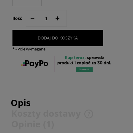
--
+
Ilość
DODAJ DO KOSZYKA
*
- Pole wymagane
Opis
Koszty dostawy
Cena nie zawiera ewentualnych kosztów płatności
Opinie
(1)