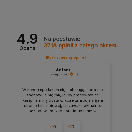
4.9
Na podstawie
3718
opinii
z całego okresu
Ocena
Jak zbieramy opinie?
Antoni
zweryfikowano
W końcu spotkałem się z obsługą, która nie
zachowuje się tak, jakby pracowała za
karę. Terminy dostaw, które znajdują się na
stronie internetowej, są zawsze aktualne,
bez obaw. Paczka dotarła do mnie w
nienaruszonym stanie. Super
zabezpieczenie. Udane zakupy i przyjemna
0
0
obsługa. Warto.