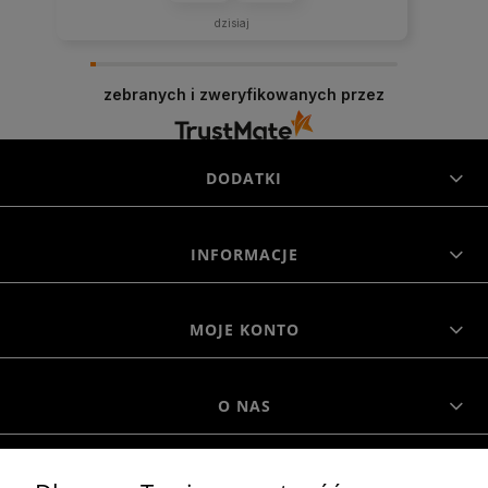
dzisiaj
zebranych i zweryfikowanych przez
DODATKI
INFORMACJE
MOJE KONTO
O NAS
MOROWO