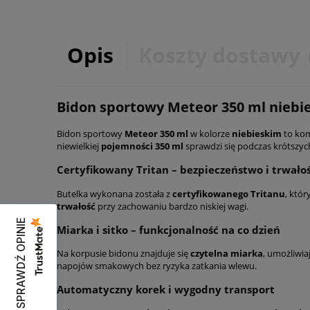
Opis
Koszty dostawy
Bidon sportowy Meteor 350 ml niebies
Bidon sportowy
Meteor 350 ml
w kolorze
niebieskim
to kom
niewielkiej
pojemności 350 ml
sprawdzi się podczas krótszy
Certyfikowany Tritan – bezpieczeństwo i trwało
Butelka wykonana została z
certyfikowanego Tritanu
, któr
trwałość
przy zachowaniu bardzo niskiej wagi.
SPRAWDŹ OPINIE
Miarka i sitko – funkcjonalność na co dzień
Na korpusie bidonu znajduje się
czytelna miarka
, umożliwia
napojów smakowych bez ryzyka zatkania wlewu.
Automatyczny korek i wygodny transport