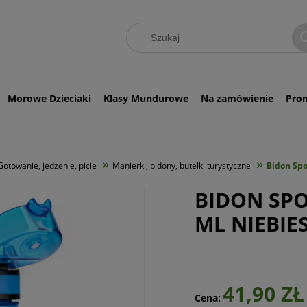
Morowe Dzieciaki
Klasy Mundurowe
Na zamówienie
Pro
»
»
Gotowanie, jedzenie, picie
Manierki, bidony, butelki turystyczne
Bidon Spo
BIDON SP
ML NIEBIE
41,90 ZŁ
Cena: