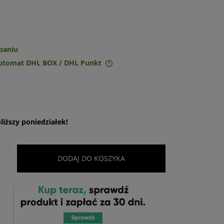
paniu
Automat DHL BOX / DHL Punkt
ie zawiera ewentualnych
w płatności
iższy poniedziałek!
+
DODAJ DO KOSZYKA