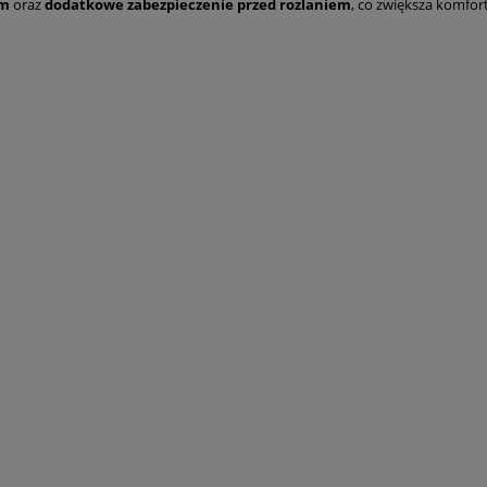
em
oraz
dodatkowe zabezpieczenie przed rozlaniem
, co zwiększa komfo