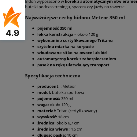
Bidon wyposażono w
korek z automatycznym otwierani
butelki podczas treningu, spaceru czy jazdy na rowerze.
Najważniejsze cechy bidonu Meteor 350 ml
pojemność 350 ml
4.9
lekka konstrukcja
– około 120 g
wykonanie z certyfikowanego Tritanu
czytelna miarka na korpusie
wbudowane sitko na owoce lub lód
automatyczny korek z zabezpieczeniem
pasek na rękę ułatwiający transport
Specyfikacja techniczna
producent:
: Meteor
model:
butelka sportowa
pojemność:
350 ml
waga:
około 120 g
materiał:
Tritan (certyfikowany)
wysokość:
18 cm
średnica:
około 6,7 cm
średnica wlewu:
4,6 cm
długość paska:
10 cm