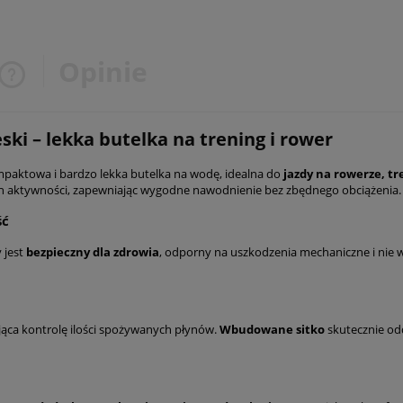
Opinie
Cena nie zawiera ewentualnych
ki – lekka butelka na trening i rower
kosztów płatności
paktowa i bardzo lekka butelka na wodę, idealna do
jazdy na rowerze, t
ch aktywności, zapewniając wygodne nawodnienie bez zbędnego obciążenia.
ść
y jest
bezpieczny dla zdrowia
, odporny na uszkodzenia mechaniczne i nie
jąca kontrolę ilości spożywanych płynów.
Wbudowane sitko
skutecznie odd