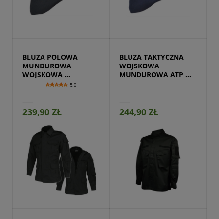
Przejdź do produktu
BLUZA POLOWA 
BLUZA TAKTYCZNA 
MUNDUROWA 
WOJSKOWA 
WOJSKOWA 
MUNDUROWA ATP 
MILITARNA CZARNA
CZARNA
5.0
239,90 ZŁ
244,90 ZŁ
Przejdź do produktu