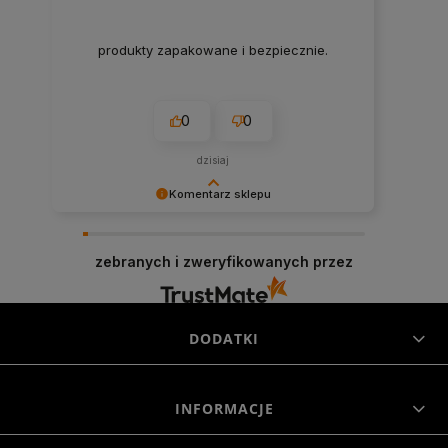
produkty zapakowane i bezpiecznie.
0
0
dzisiaj
Komentarz sklepu
Cieszymy się, że byliśmy pomocni! Mamy
szczerą nadzieję, że wspomnienia po zakupach
zebranych i zweryfikowanych przez
w naszym sklepie pozostaną z Tobą na dłużej. Z
serdecznymi pozdrowieniami, zespół Morowo
DODATKI
INFORMACJE