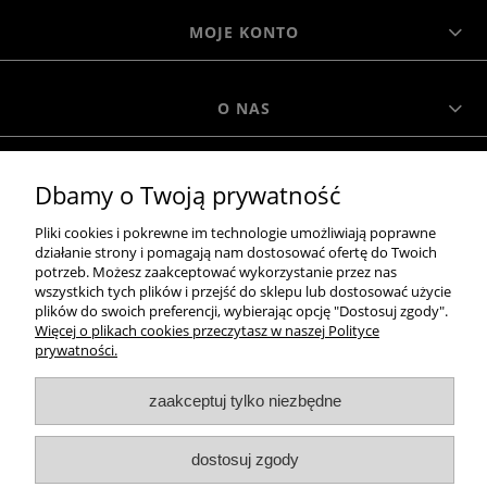
MOJE KONTO
O NAS
MOROWO
Dbamy o Twoją prywatność
Pliki cookies i pokrewne im technologie umożliwiają poprawne
WSZELKIE PRAWA ZASTRZEŻONE MOROWO © 2018
działanie strony i pomagają nam dostosować ofertę do Twoich
potrzeb. Możesz zaakceptować wykorzystanie przez nas
wszystkich tych plików i przejść do sklepu lub dostosować użycie
plików do swoich preferencji, wybierając opcję "Dostosuj zgody".
realizacja:
Więcej o plikach cookies przeczytasz w naszej Polityce
prywatności.
Sklep internetowy Shoper.pl
pokaż pełną wersję strony
zaakceptuj tylko niezbędne
NASZE ODZNAKI
dostosuj zgody