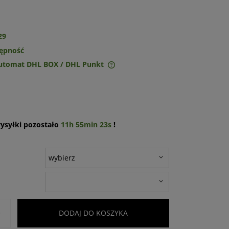
29
tępność
Automat DHL BOX / DHL Punkt
ie zawiera ewentualnych
w płatności
ysyłki pozostało
11h 55min 23s
!
+
DODAJ DO KOSZYKA