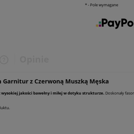
*
- Pole wymagane
Opinie
Cena nie zawiera ewentualnych
 Garnitur z Czerwoną Muszką Męska
kosztów płatności
 wysokiej jakości bawełny i miłej w dotyku strukturze.
Doskonały fason 
duktu.