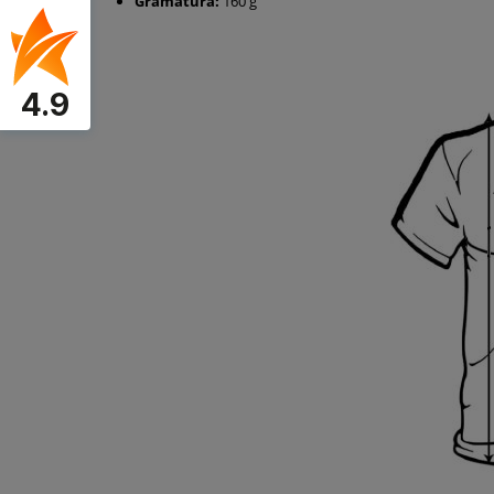
Gramatura:
160 g
4.9