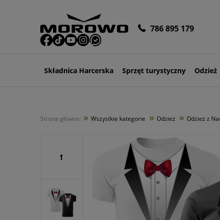
786 895 179
Składnica Harcerska
Sprzęt turystyczny
Odzież
»
»
»
Strona główna:
Wszystkie kategorie
Odzież
Odzież z N