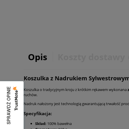
Opis
Koszty dostawy
Koszulka z Nadrukiem Sylwestrowym
SPRAWDŹ OPINIE
Koszulka o tradycyjnym kroju z krótkim rękawem wykonana
z
ruchów.
Nadruk nałożony jest technologią gwarantującą trwałość pro
Specyfikacja:
Skład:
100% bawełna