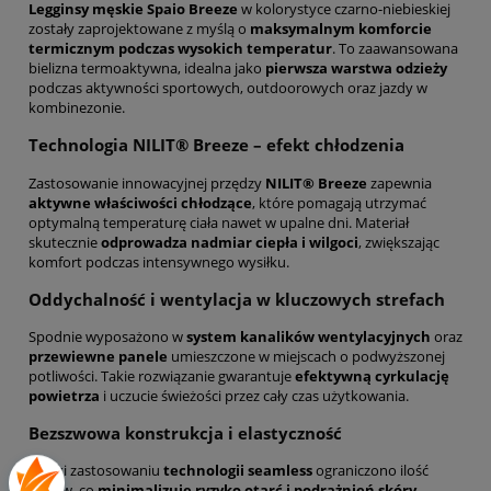
Legginsy męskie Spaio Breeze
w kolorystyce czarno-niebieskiej
zostały zaprojektowane z myślą o
maksymalnym komforcie
termicznym podczas wysokich temperatur
. To zaawansowana
bielizna termoaktywna, idealna jako
pierwsza warstwa odzieży
podczas aktywności sportowych, outdoorowych oraz jazdy w
kombinezonie.
Technologia NILIT® Breeze – efekt chłodzenia
Zastosowanie innowacyjnej przędzy
NILIT® Breeze
zapewnia
aktywne właściwości chłodzące
, które pomagają utrzymać
optymalną temperaturę ciała nawet w upalne dni. Materiał
skutecznie
odprowadza nadmiar ciepła i wilgoci
, zwiększając
komfort podczas intensywnego wysiłku.
Oddychalność i wentylacja w kluczowych strefach
Spodnie wyposażono w
system kanalików wentylacyjnych
oraz
przewiewne panele
umieszczone w miejscach o podwyższonej
potliwości. Takie rozwiązanie gwarantuje
efektywną cyrkulację
powietrza
i uczucie świeżości przez cały czas użytkowania.
Bezszwowa konstrukcja i elastyczność
Dzięki zastosowaniu
technologii seamless
ograniczono ilość
szwów, co
minimalizuje ryzyko otarć i podrażnień skóry
.