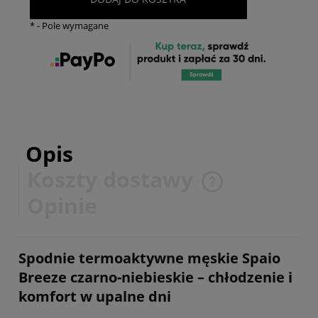
*
- Pole wymagane
Opis
Koszty dostawy
Cena nie zawiera ewentualnych kosztów płatności
Opinie
Spodnie termoaktywne męskie Spaio
Breeze czarno-niebieskie – chłodzenie i
komfort w upalne dni