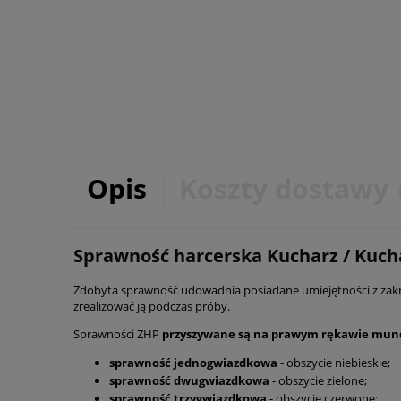
Opis
Koszty dostawy
Sprawność harcerska Kucharz / Kuch
Zdobyta sprawność udowadnia posiadane umiejętności z zak
zrealizować ją podczas próby.
Sprawności ZHP
przyszywane są na prawym rękawie mu
sprawność jednogwiazdkowa
- obszycie niebieskie;
sprawność dwugwiazdkowa
- obszycie zielone;
sprawność trzygwiazdkowa
- obszycie czerwone;