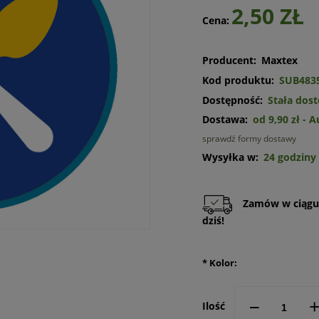
2,50 ZŁ
Cena:
Producent:
Maxtex
Kod produktu:
SUB483
Dostępność:
Stała dos
Dostawa:
od 9,90 zł
- 
sprawdź formy dostawy
Cena n
Wysyłka w:
24 godziny
kosztó
Zamów w ciąg
dziś!
*
Kolor:
--
Ilość