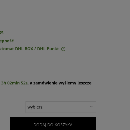
55
tępność
Automat DHL BOX / DHL Punkt
ie zawiera ewentualnych
w płatności
u
3h 02min 51s
, a zamówienie wyślemy jeszcze
+
DODAJ DO KOSZYKA