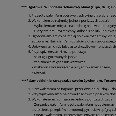
*** Ugotował/a i podał/a 3-daniowy obiad (zupa, drugie d
Przygotowałem/am potrawę tradycyjną dla wybranego re
Wykonałem co najmniej jedno z poniższych zadań:
– Wybrałem/am miejsce na kuchnię na biwaku drużyny
– Ułożyłem/am urozmaicony jadłospis na kilkudniowy b
Ugotowałem/am co najmniej po dwie różne zupy, drugie 
gotowanie. Nakryłem/am do stołu z okazji uroczystego 
Upiekłem/am chleb lub ciasto drożdżowe (np. placek dr
Przyrządziłem/am 4 różne potrawy:
– sałatkę z gotowanych jarzyn,
– zapiekankę mięsną lub warzywną,
– makaron z własnoręcznie przygotowanym sosem,
– pierogi.
**** Samodzielnie zarządzał/a swoim żywieniem. Testowa
Kierowałem/am co najmniej przez dwa dni służbą kuchen
Przyrządziłem/am 5 pełnowartościowych posiłków dos
Wykonałem/am co najmniej jedno z poniższych zadań:
– Zorganizowałem/am, ugotowałem/am i podałem/am ur
przez siebie przepisów komponujących się w spójną cał
– Opracowałem/am i przetestowałem/am co najmniej 5 w