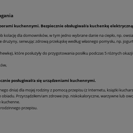
agania
zyborami kuchennymi. Bezpiecznie obsługiwał/a kuchenkę elektryczną
kolację dla domowników, w tym jedno wybrane danie na ciepło, np. owsiank
drużyny, serwując zdrową przekąskę według własnego pomysłu, np. jogurt 
hewkę), które posłużyły do przygotowania posiłku podczas 5 różnych okazji
ków,
iecznie posługiwał/a się urządzeniami kuchennymi.
go dnia) dla mojej rodziny z pomocą przepisu (z Internetu, książki kucharsk
 obiadu. Przyrządziłem/am zdrowe (np. niskokaloryczne, warzywne lub owo
e kuchenne.
rodzinnego przepisu.