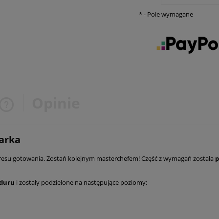
*
- Pole wymagane
Opinie
Cena nie zawiera ewentualnych
arka
kosztów płatności
resu gotowania. Zostań kolejnym masterchefem! Część z wymagań została
p
nduru
i zostały podzielone na następujące poziomy: