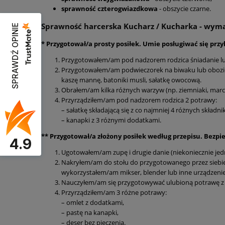
sprawność czterogwiazdkowa
- obszycie czarne.
Sprawność harcerska Kucharz / Kucharka - wym
SPRAWDŹ OPINIE
* Przygotował/a prosty posiłek. Umie posługiwać się pr
Przygotowałem/am pod nadzorem rodzica śniadanie lub 
Przygotowałem/am podwieczorek na biwaku lub obozie 
kaszę mannę, batoniki musli, sałatkę owocową.
Obrałem/am kilka różnych warzyw (np. ziemniaki, marc
Przyrządziłem/am pod nadzorem rodzica 2 potrawy:
– sałatkę składającą się z co najmniej 4 różnych składni
– kanapki z 3 różnymi dodatkami.
** Przygotował/a złożony posiłek według przepisu. Bezp
4.9
Ugotowałem/am zupę i drugie danie (niekoniecznie jedne
Nakryłem/am do stołu do przygotowanego przez siebie
wykorzystałem/am mikser, blender lub inne urządzeni
Nauczyłem/am się przygotowywać ulubioną potrawę z 
Przyrządziłem/am 3 różne potrawy:
– omlet z dodatkami,
– pastę na kanapki,
– deser bez pieczenia.