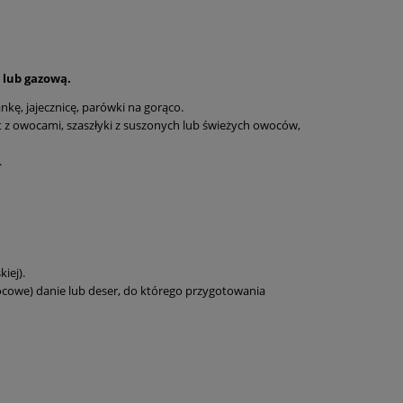
 lub gazową.
ę, jajecznicę, parówki na gorąco.
z owocami, szaszłyki z suszonych lub świeżych owoców,
.
iej).
cowe) danie lub deser, do którego przygotowania