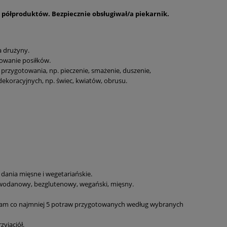
 z półproduktów. Bezpiecznie obsługiwał/a piekarnik.
a drużyny.
towanie posiłków.
przygotowania, np. pieczenie, smażenie, duszenie,
ekoracyjnych, np. świec, kwiatów, obrusu.
dania mięsne i wegetariańskie.
owodanowy, bezglutenowy, wegański, mięsny.
m/am co najmniej 5 potraw przygotowanych według wybranych
yjaciół.