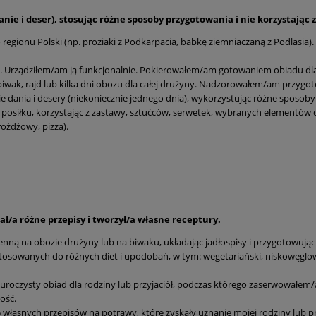
anie i deser), stosując różne sposoby przygotowania i nie korzystając
gionu Polski (np. proziaki z Podkarpacia, babkę ziemniaczaną z Podlasia).
. Urządziłem/am ją funkcjonalnie. Pokierowałem/am gotowaniem obiadu dl
iwak, rajd lub kilka dni obozu dla całej drużyny. Nadzorowałem/am przygo
dania i desery (niekoniecznie jednego dnia), wykorzystując różne sposoby 
posiłku, korzystając z zastawy, sztućców, serwetek, wybranych elementów d
ożdżowy, pizza).
ł/a różne przepisy i tworzył/a własne receptury.
ną na obozie drużyny lub na biwaku, układając jadłospisy i przygotowując 
tosowanych do różnych diet i upodobań, w tym: wegetariański, niskowęgl
oczysty obiad dla rodziny lub przyjaciół, podczas którego zaserwowałe
ość.
łasnych przepisów na potrawy, które zyskały uznanie mojej rodziny lub prz