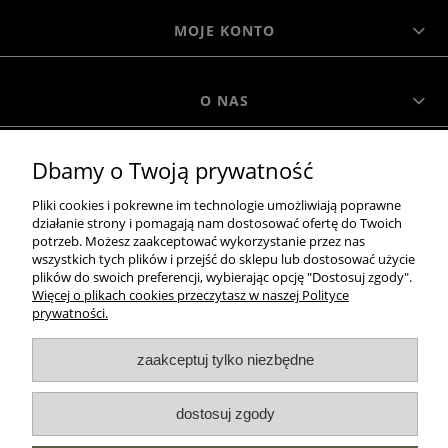
MOJE KONTO
O NAS
Dbamy o Twoją prywatność
MOROWO
Pliki cookies i pokrewne im technologie umożliwiają poprawne
działanie strony i pomagają nam dostosować ofertę do Twoich
WSZELKIE PRAWA ZASTRZEŻONE MOROWO © 2018
potrzeb. Możesz zaakceptować wykorzystanie przez nas
wszystkich tych plików i przejść do sklepu lub dostosować użycie
plików do swoich preferencji, wybierając opcję "Dostosuj zgody".
Więcej o plikach cookies przeczytasz w naszej Polityce
realizacja:
prywatności.
Sklep internetowy Shoper.pl
zaakceptuj tylko niezbędne
pokaż pełną wersję strony
dostosuj zgody
NASZE ODZNAKI