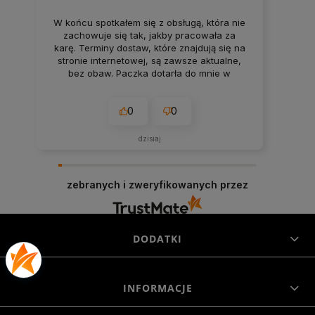
W końcu spotkałem się z obsługą, która nie
zachowuje się tak, jakby pracowała za
karę. Terminy dostaw, które znajdują się na
stronie internetowej, są zawsze aktualne,
bez obaw. Paczka dotarła do mnie w
nienaruszonym stanie. Super
zabezpieczenie. Udane zakupy i przyjemna
0
0
obsługa. Warto.
dzisiaj
zebranych i zweryfikowanych przez
DODATKI
INFORMACJE