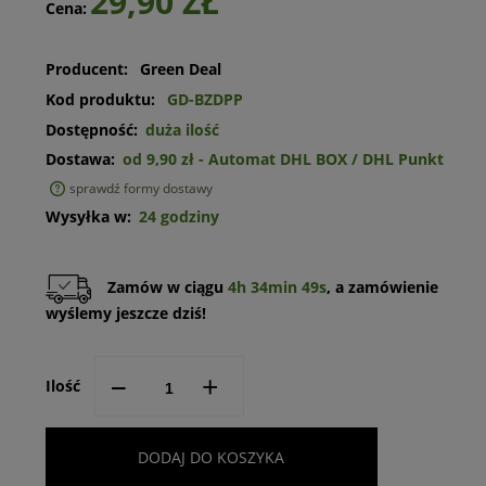
29,90 ZŁ
Cena:
Producent:
Green Deal
Kod produktu:
GD-BZDPP
Dostępność:
duża ilość
Dostawa:
od 9,90 zł
- Automat DHL BOX / DHL Punkt
sprawdź formy dostawy
Cena nie zawiera ewentualnych kosztów płatności
Wysyłka w:
24 godziny
Zamów w ciągu
4h 34min 49s
, a zamówienie
wyślemy jeszcze dziś!
--
+
Ilość
DODAJ DO KOSZYKA