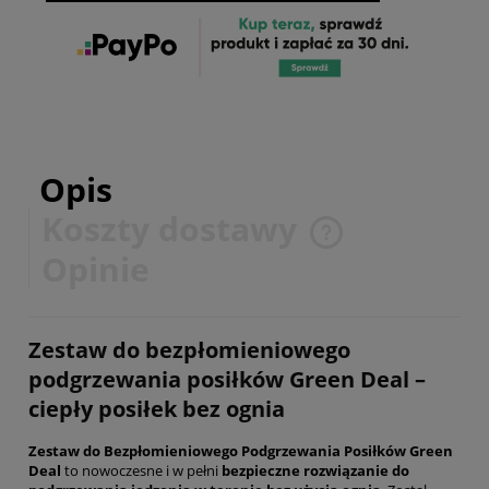
Opis
Koszty dostawy
Cena nie zawiera ewentualnych kosztów płatności
Opinie
Zestaw do bezpłomieniowego
podgrzewania posiłków Green Deal –
ciepły posiłek bez ognia
Zestaw do Bezpłomieniowego Podgrzewania Posiłków Green
Deal
to nowoczesne i w pełni
bezpieczne rozwiązanie do