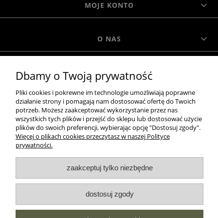
MOJE KONTO
O NAS
MOROWO
Dbamy o Twoją prywatność
Pliki cookies i pokrewne im technologie umożliwiają poprawne
działanie strony i pomagają nam dostosować ofertę do Twoich
WSZELKIE PRAWA ZASTRZEŻONE MOROWO © 2018
potrzeb. Możesz zaakceptować wykorzystanie przez nas
wszystkich tych plików i przejść do sklepu lub dostosować użycie
plików do swoich preferencji, wybierając opcję "Dostosuj zgody".
Więcej o plikach cookies przeczytasz w naszej Polityce
realizacja:
prywatności.
Sklep internetowy Shoper.pl
pokaż pełną wersję strony
zaakceptuj tylko niezbędne
NASZE ODZNAKI
dostosuj zgody
wyróżnienia są przyznawane przez