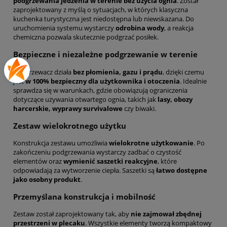
podgrzewania jedzenia w terenie bez użycia ognia
. Został
zaprojektowany z myślą o sytuacjach, w których klasyczna
kuchenka turystyczna jest niedostępna lub niewskazana. Do
uruchomienia systemu wystarczy
odrobina wody
, a reakcja
chemiczna pozwala skutecznie podgrzać posiłek.
Bezpieczne i niezależne podgrzewanie w terenie
Podgrzewacz działa
bez płomienia, gazu i prądu
, dzięki czemu
jest
w 100% bezpieczny dla użytkownika i otoczenia
. Idealnie
sprawdza się w warunkach, gdzie obowiązują ograniczenia
dotyczące używania otwartego ognia, takich jak
lasy, obozy
harcerskie, wyprawy survivalowe
czy biwaki.
Zestaw wielokrotnego użytku
Konstrukcja zestawu umożliwia
wielokrotne użytkowanie
. Po
zakończeniu podgrzewania wystarczy zadbać o czystość
elementów oraz
wymienić saszetki reakcyjne
, które
odpowiadają za wytworzenie ciepła. Saszetki są
łatwo dostępne
jako osobny produkt
.
Przemyślana konstrukcja i mobilność
Zestaw został zaprojektowany tak, aby
nie zajmował zbędnej
przestrzeni w plecaku
. Wszystkie elementy tworzą kompaktowy