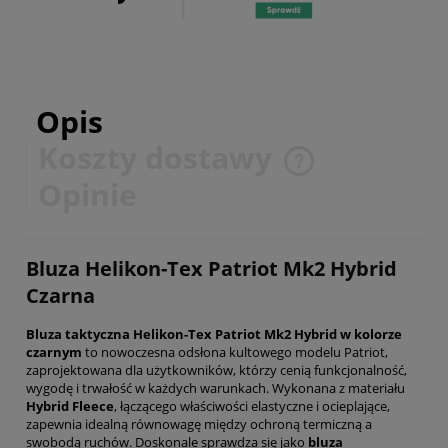
Opis
Koszty dostawy
Cena nie zawiera ewentualnych kosztów płatności
Opinie
Bluza Helikon-Tex Patriot Mk2 Hybrid
Czarna
Bluza taktyczna Helikon-Tex Patriot Mk2 Hybrid w kolorze
czarnym
to nowoczesna odsłona kultowego modelu Patriot,
zaprojektowana dla użytkowników, którzy cenią funkcjonalność,
wygodę i trwałość w każdych warunkach. Wykonana z materiału
Hybrid Fleece
, łączącego właściwości elastyczne i ocieplające,
zapewnia idealną równowagę między ochroną termiczną a
swobodą ruchów. Doskonale sprawdza się jako
bluza