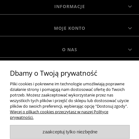
INFORMACJE
MOJE KONTO
O NAS
MOROWO
Dbamy o Twoją prywatność
Pliki cookies i pokrewne im technologie umożliwiają poprawne
działanie strony i pomagają nam dostosować ofertę do Twoich
WSZELKIE PRAWA ZASTRZEŻONE MOROWO © 2018
potrzeb. Możesz zaakceptować wykorzystanie przez nas
wszystkich tych plików i przejść do sklepu lub dostosować użycie
plików do swoich preferencji, wybierając opcję "Dostosuj zgody".
Więcej o plikach cookies przeczytasz w naszej Polityce
realizacja:
prywatności.
Sklep internetowy Shoper.pl
pokaż pełną wersję strony
zaakceptuj tylko niezbędne