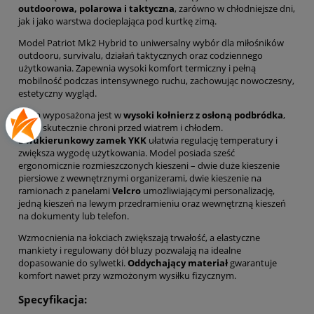
outdoorowa, polarowa i taktyczna
, zarówno w chłodniejsze dni,
jak i jako warstwa docieplająca pod kurtkę zimą.
Model Patriot Mk2 Hybrid to uniwersalny wybór dla miłośników
outdooru, survivalu, działań taktycznych oraz codziennego
użytkowania. Zapewnia wysoki komfort termiczny i pełną
mobilność podczas intensywnego ruchu, zachowując nowoczesny,
estetyczny wygląd.
Bluza wyposażona jest w
wysoki kołnierz z osłoną podbródka
,
który skutecznie chroni przed wiatrem i chłodem.
Dwukierunkowy zamek YKK
ułatwia regulację temperatury i
zwiększa wygodę użytkowania. Model posiada sześć
ergonomicznie rozmieszczonych kieszeni – dwie duże kieszenie
piersiowe z wewnętrznymi organizerami, dwie kieszenie na
ramionach z panelami
Velcro
umożliwiającymi personalizację,
jedną kieszeń na lewym przedramieniu oraz wewnętrzną kieszeń
na dokumenty lub telefon.
Wzmocnienia na łokciach zwiększają trwałość, a elastyczne
mankiety i regulowany dół bluzy pozwalają na idealne
dopasowanie do sylwetki.
Oddychający materiał
gwarantuje
komfort nawet przy wzmożonym wysiłku fizycznym.
Specyfikacja: