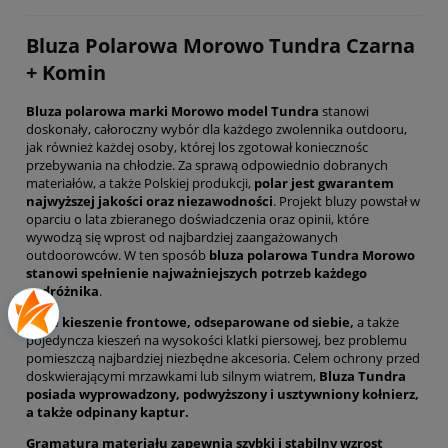
Bluza Polarowa Morowo Tundra Czarna
+ Komin
Bluza polarowa marki Morowo model Tundra
stanowi
doskonały, całoroczny wybór dla każdego zwolennika outdooru,
jak również każdej osoby, której los zgotował koniecznośc
przebywania na chłodzie. Za sprawą odpowiednio dobranych
materiałów, a także Polskiej produkcji,
polar jest gwarantem
najwyższej jakości oraz niezawodności
. Projekt bluzy powstał w
oparciu o lata zbieranego doświadczenia oraz opinii, które
wywodzą się wprost od najbardziej zaangażowanych
outdoorowców. W ten sposób
bluza polarowa Tundra Morowo
stanowi spełnienie najważniejszych potrzeb każdego
podróżnika
.
Dwie kieszenie frontowe, odseparowane od siebie,
a także
pojedyncza kieszeń na wysokości klatki piersowej, bez problemu
pomieszczą najbardziej niezbędne akcesoria. Celem ochrony przed
doskwierającymi mrzawkami lub silnym wiatrem,
Bluza Tundra
posiada wyprowadzony, podwyższony i usztywniony kołnierz,
a także odpinany kaptur.
Gramatura materiału zapewnia szybki i stabilny wzrost