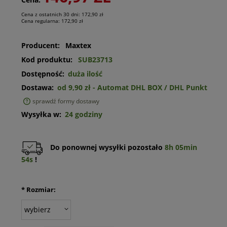
Cena z ostatnich 30 dni:
172,90 zł
Cena regularna:
172,90 zł
Producent:
Maxtex
Kod produktu:
SUB23713
Dostępność:
duża ilość
Dostawa:
od 9,90 zł
- Automat DHL BOX / DHL Punkt
sprawdź formy dostawy
Cena nie zawiera ewentualnych kosztów płatności
Wysyłka w:
24 godziny
Do ponownej wysyłki pozostało
8h 05min
54s
!
*
Rozmiar: