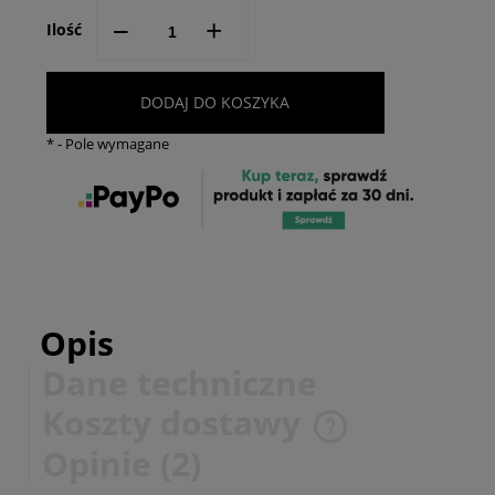
--
+
Ilość
DODAJ DO KOSZYKA
*
- Pole wymagane
Opis
Dane techniczne
Koszty dostawy
Cena nie zawiera ewentualnych kosztów płatności
Opinie
(2)