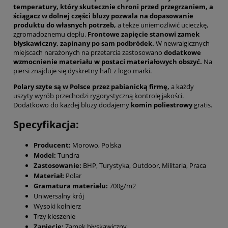
temperatury, który skutecznie chroni przed przegrzaniem, a
ściągacz w dolnej części bluzy pozwala na dopasowanie
produktu do własnych potrzeb,
a tekże uniemożliwić ucieczkę,
zgromadoznemu ciepłu.
Frontowe zapięcie stanowi zamek
błyskawiczny, zapinany po sam podbródek.
W newralgicznych
miejscach narażonych na przetarcia zastosowano
dodatkowe
wzmocnienie materiału w postaci materiałowych obszyć.
Na
piersi znajduje się dyskretny haft z logo marki.
Polary szyte są w Polsce przez pabianicką firmę,
a każdy
uszyty wyrób przechodzi rygorystyczną kontrolę jakości.
Dodatkowo do każdej bluzy dodajemy
komin poliestrowy
gratis.
Specyfikacja:
Producent:
Morowo, Polska
Model:
Tundra
Zastosowanie:
BHP, Turystyka, Outdoor, Militaria, Praca
Materiał:
Polar
Gramatura materiału:
700g/m2
Uniwersalny krój
Wysoki kołnierz
Trzy kieszenie
Zapięcie:
Zamek błyskawiczny