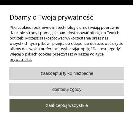
MOROWO
Dbamy o Twoją prywatność
Pliki cookies i pokrewne im technologie umożliwiają poprawne
WSZELKIE PRAWA ZASTRZEŻONE MOROWO © 2018
działanie strony i pomagają nam dostosować ofertę do Twoich
potrzeb. Możesz zaakceptować wykorzystanie przez nas
wszystkich tych plików i przejść do sklepu lub dostosować użycie
plików do swoich preferencji, wybierając opcję "Dostosuj zgody".
Więcej o plikach cookies przeczytasz w naszej Polityce
realizacja:
prywatności.
Sklep internetowy Shoper.pl
pokaż pełną wersję strony
zaakceptuj tylko niezbędne
NASZE ODZNAKI
dostosuj zgody
wyróżnienia są przyznawane przez
zaakceptuj wszystkie