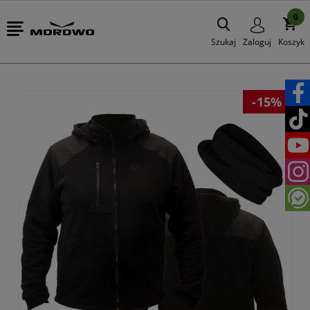
0
Szukaj
Zaloguj
Koszyk
-15%