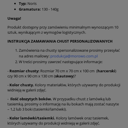
Typ:
Noris
Gramatura:
130 - 140g
Uwaga!
Produkt dostępny przy zamówieniu minimalnym wynoszącym 10
sztuk, wynikającym z wymogów logistycznych.
INSTRUKCJA ZAMAWIANIA CHUST PERSONALIZOWANYCH
Zamówienia na chusty spersonalizowane prosimy przesyłać
na adres mailowy:
produkcja@morowo.com.pl
W treści prosimy zawrzeć następujące informacje:
-
Rozmiar chusty:
Rozmiar 70 cm x 70 cm x 100 cm (
harcerski
)
czy 90 cm x 90 cm x 130 cm (
skautowy
)?
-
Kolor chusty.
Kolory materiałów, których używamy do produkcji
widnieją w galerii zdjęć.
-
Ilość obszytych boków.
W przypadku chust z lamówką lub
tasiemką, prosimy o informację na ilu bokach mają zostać naszyte
– 1,2 lub 3 boki (tasiemki/lamówki).
-
Kolor lamówki/tasiemki.
Kolory lamówek oraz tasiemek,
których używamy do produkcji widnieją w galerii zdjęć.