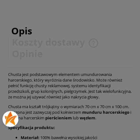
Opis
Koszty dostawy
Cena nie zawiera ewentualnych kosztów płatności
Opinie
Chusta jest podstawowym elementem umundurowania
harcerskiego, który wyróżnia dane środowisko. Może również
pełnić funkcję chusty reklamowej, systemu identyfikacji
przedszkoli, grup kolonijnych, pielgrzymek. Jest tak wielofunkcyjna,
że można jej używać również jako nakrycia głowy.
Chusta ma kształt trójkątny o wymiarach 70 cm x 70 cm x 100 cm.
Noszona jest zazwyczaj pod kołnierzem
munduru harcerskiego
i
spinana harcerskim
pierścieniem
lub
węzłem
.
Specyfikacja produktu:
Materiał:
100% bawełna wysokiej jakości