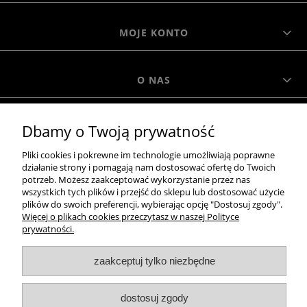
MOJE KONTO
O NAS
Dbamy o Twoją prywatność
MOROWO
Pliki cookies i pokrewne im technologie umożliwiają poprawne
działanie strony i pomagają nam dostosować ofertę do Twoich
WSZELKIE PRAWA ZASTRZEŻONE MOROWO © 2018
potrzeb. Możesz zaakceptować wykorzystanie przez nas
wszystkich tych plików i przejść do sklepu lub dostosować użycie
plików do swoich preferencji, wybierając opcję "Dostosuj zgody".
Więcej o plikach cookies przeczytasz w naszej Polityce
realizacja:
prywatności.
Sklep internetowy Shoper.pl
zaakceptuj tylko niezbędne
pokaż pełną wersję strony
NASZE ODZNAKI
dostosuj zgody